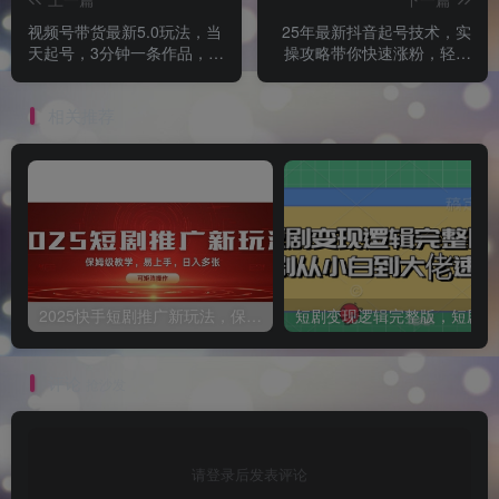
视频号带货最新5.0玩法，当
25年最新抖音起号技术，实
天起号，3分钟一条作品，轻
操攻略带你快速涨粉，轻松
松日入多张
破千粉丝必看
相关推荐
2025快手短剧推广新玩法，保姆级教学，日入多张，可矩阵操作
短
评论
抢沙发
请登录后发表评论