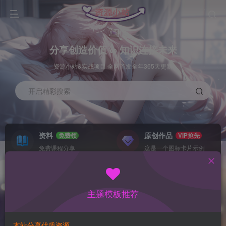
分享创造价值 ∞ 知识连接未来
资源小站&实战项目 全网首发全年365天更新
开启精彩搜索
资料
原创作品
免费领
VIP抢先
免费课程分享
这是一个图标卡片示例
灵感来源
系统工具
NEW
GO
这是一个图标卡片示例
这是一个图标卡片示例
主题模板推荐
首页
数据采集
冒泡
正文
本站分享优质资源