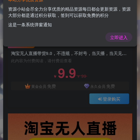
淘宝无人直播带货9.0，不违规，不封号，当天
播，当天见收益
资源小站会尽全力分享优质的精品资源每日都会更新资源，资源
大部分都是通过积分获取，签到可以获取免费的积分
admin
关注
这是一条系统弹窗通知
1年前更新
0
59
14
立即进入
付费阅读
淘宝无人直播带货9.0，不违规，不封号，当天播，当天见收益
此内容为付费阅读，请付费后查看
9.9
99
￥
￥
免费
免费
黄金会员
永久会员
登录购买