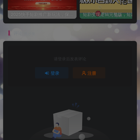
2025快手短剧推广新玩法，保姆级教学，日入多张，可矩阵操作
短
评论
抢沙发
请登录后发表评论
登录
注册