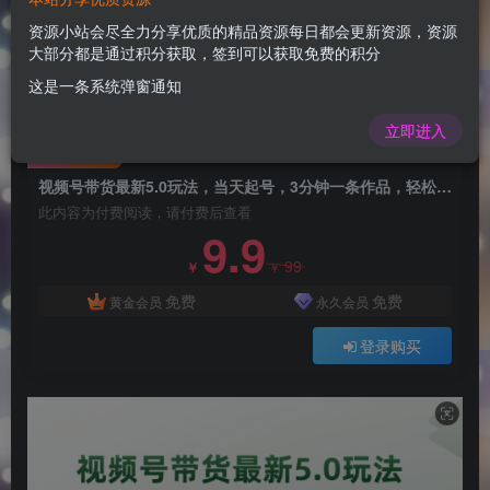
视频号带货最新5.0玩法，当天起号，3分钟一条作
品，轻松日入多张
资源小站会尽全力分享优质的精品资源每日都会更新资源，资源
大部分都是通过积分获取，签到可以获取免费的积分
admin
关注
这是一条系统弹窗通知
1年前更新
0
51
9
立即进入
付费阅读
视频号带货最新5.0玩法，当天起号，3分钟一条作品，轻松日入多张
此内容为付费阅读，请付费后查看
9.9
99
￥
￥
免费
免费
黄金会员
永久会员
登录购买