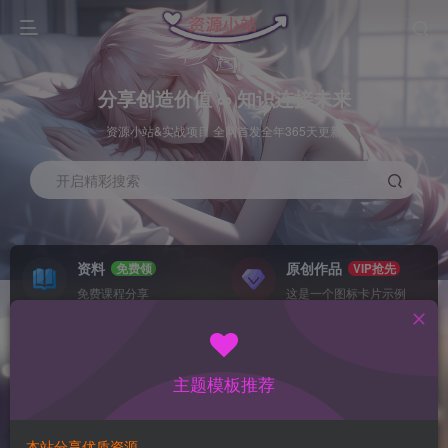
分享创造价值 ∞ 知识连接未来
资源小站&实战项目 全网首发全年365天更新
开启精彩搜索
资料
原创作品
免费领
VIP抢先
免费课程分享
这是一个图标卡片示例
灵感来源
系统工具
NEW
GO
这是一个图标卡片示例
这是一个图标卡片示例
主题模板推荐
首页
数据采集
冒泡
正文
本站分享优质资源