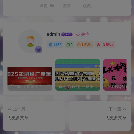
点赞
156
分享
收藏
admin
关注
1468
0
1.5W+
13.5W+
2025快手短剧推广新玩法，保姆级教学，日入多张，可矩阵操作
短剧变现逻辑完整版，短剧从小白到大佬速成记
上一篇
下一篇
无更多文章
无更多文章