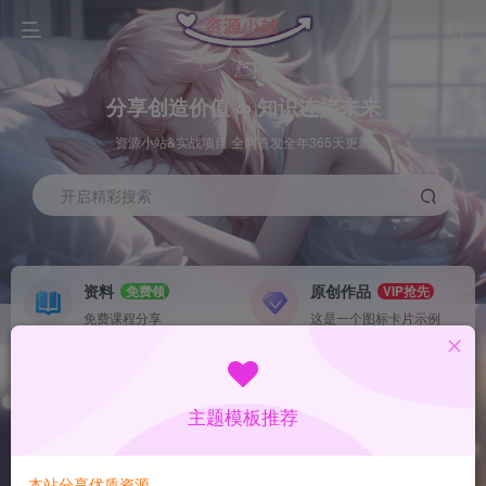
分享创造价值 ∞ 知识连接未来
资源小站&实战项目 全网首发全年365天更新
开启精彩搜索
资料
原创作品
免费领
VIP抢先
免费课程分享
这是一个图标卡片示例
灵感来源
系统工具
NEW
GO
这是一个图标卡片示例
这是一个图标卡片示例
主题模板推荐
首页
公告
正文
本站分享优质资源