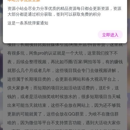
网站寄语
资源小站会尽全力分享优质的精品资源每日都会更新资源，资源
admin
大部分都是通过积分获取，签到可以获取免费的积分
关注
1年前更新
这是一条系统弹窗通知
0
433
156
立即进入
写给新朋友下面这些，网络项目大体分2种，长期项目和短期
项目，长期项目比如自媒体引流/闲鱼开店/抖音带货，这里就
有很多坑，闲鱼pro的认证就是一个大坑，这里我们按下不
表，后续会整理视频，再比如币圈/百家/网拍等等，有的赚钱
就那么几个月或者几年，这些项目我会专门去做视频讲解，
这些属于长期项目类的，会更新在网站和各大视讯平台上，
供大家参考；而短期的项目比如活动送话费的，送E卡，送
钱的，或者是活动抽奖啥时候放水的，很多短期项目当天喊
出来可能当天就结束，这些不会放在网站上，因为还不够我
更新的可能就黄了，这些会放在QQ群里，为啥不在微信群
啥的，因为微信等平台不支持禁言功能，遇到大活动大家你