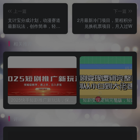
上一篇
下一篇
支计宝分成计划，动漫赛道
2月最新冷门项目，里程积分
最新玩法，创作简单，轻松
兑换机票项目，月入过W
上手
相关推荐
2025快手短剧推广新玩法，保姆级教学，日入多张，可矩阵操作
短
评论
抢沙发