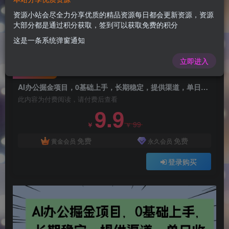
AI办公掘金项目，0基础上手，长期稳定，提供渠
道，单日收益4张
资源小站会尽全力分享优质的精品资源每日都会更新资源，资源
大部分都是通过积分获取，签到可以获取免费的积分
admin
关注
这是一条系统弹窗通知
1年前更新
0
118
6
立即进入
付费阅读
AI办公掘金项目，0基础上手，长期稳定，提供渠道，单日收益4张
此内容为付费阅读，请付费后查看
9.9
99
￥
￥
免费
免费
黄金会员
永久会员
登录购买