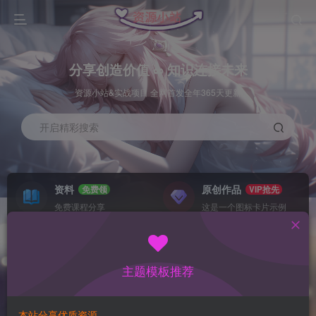
分享创造价值 ∞ 知识连接未来
资源小站&实战项目 全网首发全年365天更新
开启精彩搜索
资料
原创作品
免费领
VIP抢先
免费课程分享
这是一个图标卡片示例
灵感来源
系统工具
NEW
GO
这是一个图标卡片示例
这是一个图标卡片示例
主题模板推荐
首页
数据采集
冒泡
正文
本站分享优质资源