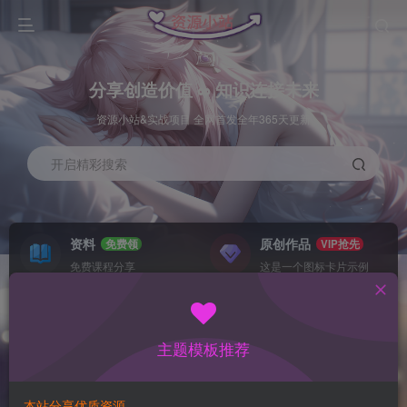
分享创造价值 ∞ 知识连接未来
资源小站&实战项目 全网首发全年365天更新
开启精彩搜索
资料
原创作品
免费领
VIP抢先
免费课程分享
这是一个图标卡片示例
灵感来源
系统工具
NEW
GO
这是一个图标卡片示例
这是一个图标卡片示例
主题模板推荐
首页
数据采集
冒泡
正文
本站分享优质资源