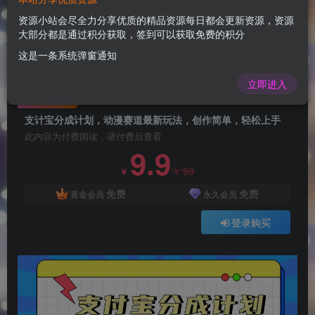
支计宝分成计划，动漫赛道最新玩法，创作简单，
轻松上手
资源小站会尽全力分享优质的精品资源每日都会更新资源，资源
大部分都是通过积分获取，签到可以获取免费的积分
admin
关注
这是一条系统弹窗通知
1年前更新
0
63
10
立即进入
付费阅读
支计宝分成计划，动漫赛道最新玩法，创作简单，轻松上手
此内容为付费阅读，请付费后查看
9.9
99
￥
￥
免费
免费
黄金会员
永久会员
登录购买