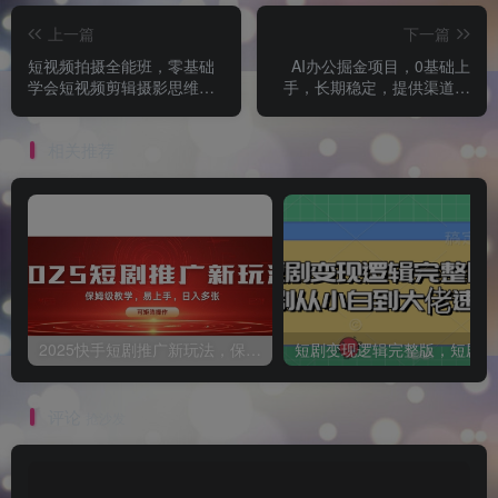
上一篇
下一篇
短视频拍摄全能班，零基础
AI办公掘金项目，0基础上
学会短视频剪辑摄影思维逻
手，长期稳定，提供渠道，
辑
单日收益4张
相关推荐
2025快手短剧推广新玩法，保姆级教学，日入多张，可矩阵操作
短
评论
抢沙发