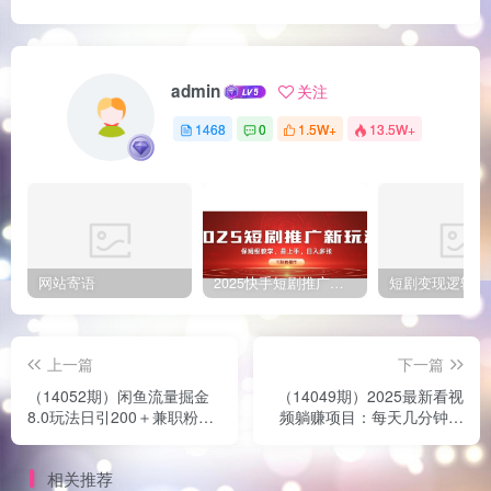
admin
关注
1468
0
1.5W+
13.5W+
网站寄语
2025快手短剧推广新玩法，保姆级教学，日入多张，可矩阵操作
上一篇
下一篇
（14052期）闲鱼流量掘金
（14049期）2025最新看视
8.0玩法日引200＋兼职粉配
频躺赚项目：每天几分钟，
合视频代发日入1000＋收益
轻松月入过万
适合互...
相关推荐