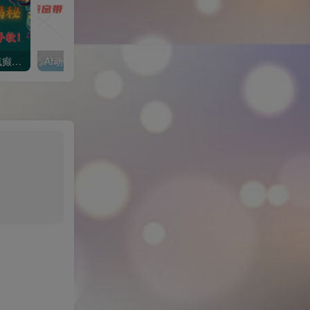
1 个作品爆涨 10W+!三国疯癫图文玩法揭秘，3 分钟一条作品，广告接到手软!(附详细教学)
AI动物买菜做饭视频，吸粉点赞无数，橱窗带货5000单，喂饭级操作教程