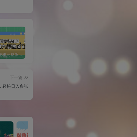
短剧变现逻辑完整版，短剧从小白到大佬速成记
小红书冷知识账号，无脑复制粘贴，5分钟即可变现3张
1 个作品爆涨 10W+!三国疯癫图文玩法揭秘，3 分钟一条作品，广告接到手软!(附详细教学)
下一篇
，轻松日入多张