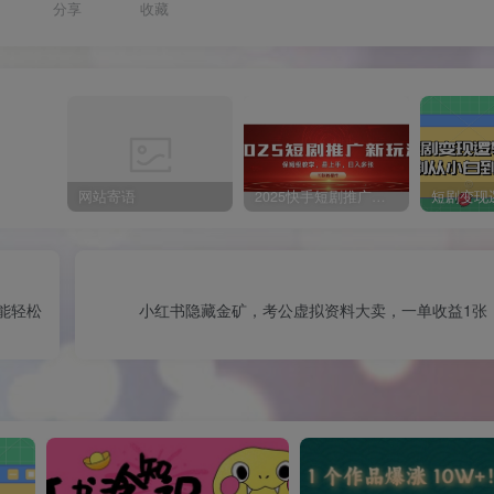
分享
收藏
网站寄语
2025快手短剧推广新玩法，保姆级教学，日入多张，可矩阵操作
能轻松
小红书隐藏金矿，考公虚拟资料大卖，一单收益1张