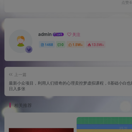
点赞
6
admin
关注
1468
0
1.5W+
13.5W+
上一篇
最新小众项目，利用人们猎奇的心理卖控梦虚拟课程，0基础小白也
日入多张
相关推荐