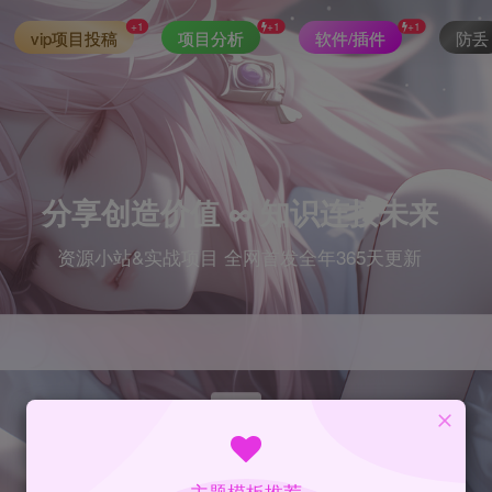
+1
+1
+1
vip项目投稿
项目分析
软件/插件
防丢
分享创造价值 ∞ 知识连接未来
资源小站&实战项目 全网首发全年365天更新
index