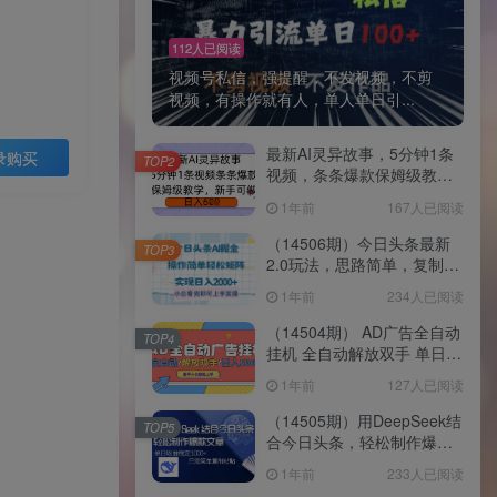
112人已阅读
视频号私信，强提醒，不发视频，不剪
视频，有操作就有人，单人单日引...
最新AI灵异故事，5分钟1条
录购买
TOP2
视频，条条爆款保姆级教
学，新手可做，日入多张
1年前
167人已阅读
（14506期）今日头条最新
TOP3
2.0玩法，思路简单，复制粘
贴，轻松实现矩阵日入
1年前
234人已阅读
2000+
（14504期） AD广告全自动
TOP4
挂机 全自动解放双手 单日
500+ 背靠大平台
1年前
127人已阅读
（14505期）用DeepSeek结
TOP5
合今日头条，轻松制作爆款
文章，单日稳定1000+，只
1年前
233人已阅读
需简单…