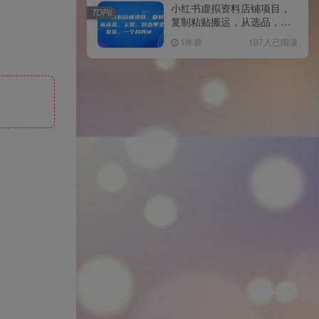
小红书虚拟资料店铺项目，
TOP6
复制粘贴搬运，从选品，上
架，到出单全自动发货，一
1年前
107人已阅读
个月两W