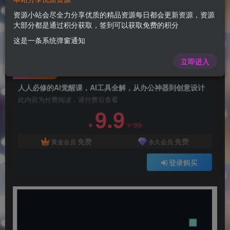
人人必修的Al觉醒课，AI工具全解，从办公神器到
创意设计
资源小站会尽全力分享优质的精品资源每日都会更新资源，资源
大部分都是通过积分获取，签到可以获取免费的积分
admin
关注
这是一条系统弹窗通知
1年前更新
0
68
13
立即进入
付费阅读
人人必修的Al觉醒课，AI工具全解，从办公神器到创意设计
此内容为付费阅读，请付费后查看
9.9
99
￥
￥
免费
免费
黄金会员
永久会员
登录购买