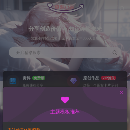
分享创造价值 ∞ 知识连接未来
资源小站&实战项目 全网首发全年365天更新
开启精彩搜索
资料
原创作品
免费领
VIP抢先
免费课程分享
这是一个图标卡片示例
灵感来源
系统工具
NEW
GO
这是一个图标卡片示例
这是一个图标卡片示例
主题模板推荐
首页
数据采集
冒泡
正文
本站分享优质资源