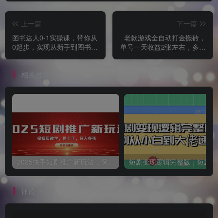
上一篇
下一篇
图书达人0-1实操课，带你从
老款游戏全自动打金搬砖，
0起步，实现从新手到图书达
单号一天收益2张左右，多号
人的蜕变
操作每天轻松日入多张【揭
秘】
相关推荐
2025快手短剧推广新玩法，保姆级教学，日入多张，可矩阵操作
短
评论
抢沙发