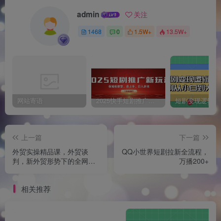
admin
关注
1468
0
1.5W+
13.5W+
网站寄语
2025快手短剧推广新玩法，保姆级教学，日入多张，可矩阵操作
上一篇
下一篇
外贸实操精品课，外贸谈
QQ小世界短剧拉新全流程，
判，新外贸形势下的全网营
万播200+
销
相关推荐