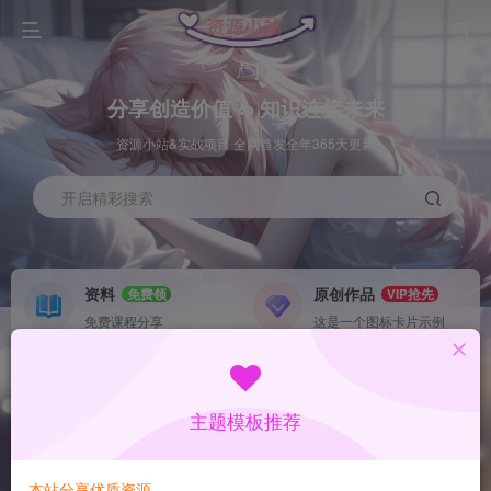
分享创造价值 ∞ 知识连接未来
资源小站&实战项目 全网首发全年365天更新
开启精彩搜索
资料
原创作品
免费领
VIP抢先
免费课程分享
这是一个图标卡片示例
灵感来源
系统工具
NEW
GO
这是一个图标卡片示例
这是一个图标卡片示例
主题模板推荐
首页
数据采集
冒泡
正文
本站分享优质资源