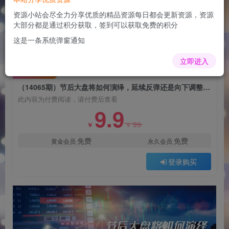
（14065期）节后大盘将如何演绎，延续反弹还是
向下调整，关键时间点和空间位待解
资源小站会尽全力分享优质的精品资源每日都会更新资源，资源
大部分都是通过积分获取，签到可以获取免费的积分
admin
关注
这是一条系统弹窗通知
1年前更新
0
141
8
立即进入
付费阅读
（14065期）节后大盘将如何演绎，延续反弹还是向下调整，关键时间点和空间位待解
此内容为付费阅读，请付费后查看
9.9
99
￥
￥
免费
免费
黄金会员
永久会员
登录购买