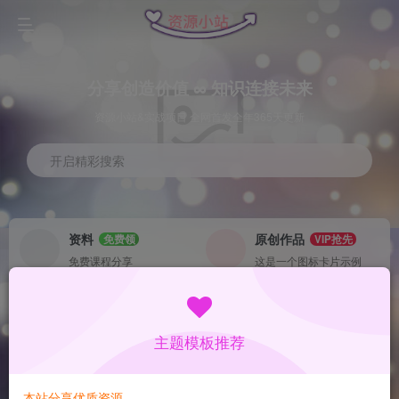
分享创造价值 ∞ 知识连接未来
资源小站&实战项目 全网首发全年365天更新
开启精彩搜索
资料
原创作品
免费领
VIP抢先
免费课程分享
这是一个图标卡片示例
灵感来源
系统工具
NEW
GO
这是一个图标卡片示例
这是一个图标卡片示例
主题模板推荐
首页
数据采集
中创
正文
本站分享优质资源