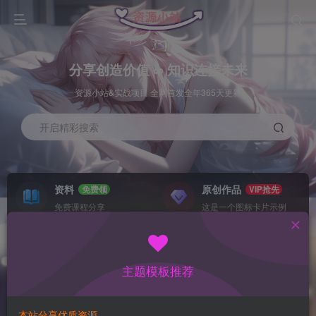
分享创造价值 ∞ 知识连接未来
资源小站&实战项目 全网首发全年365天更新
开启精彩搜索
资料
原创作品
免费领
VIP抢先
免费课程分享
这是一个图标卡片示例
灵感来源
系统工具
NEW
GO
这是一个图标卡片示例
这是一个图标卡片示例
主题模板推荐
首页
数据采集
冒泡
正文
本站分享优质资源