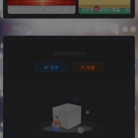
2025快手短剧推广新玩法，保姆级教学，日入多张，可矩阵操作
短
评论
抢沙发
请登录后发表评论
登录
注册