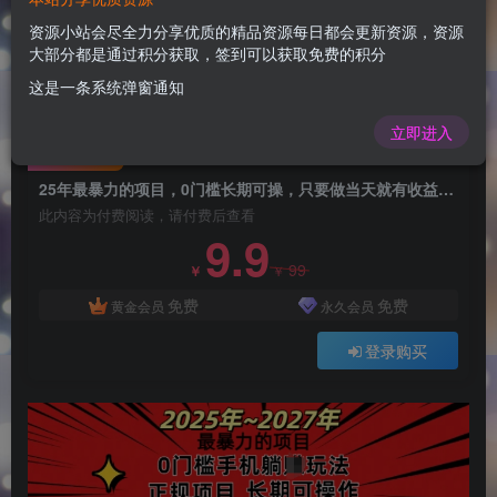
25年最暴力的项目，0门槛长期可操，只要做当天
就有收益，无脑轻松日入多张
资源小站会尽全力分享优质的精品资源每日都会更新资源，资源
大部分都是通过积分获取，签到可以获取免费的积分
admin
关注
这是一条系统弹窗通知
1年前更新
0
121
7
立即进入
付费阅读
25年最暴力的项目，0门槛长期可操，只要做当天就有收益，无脑轻松日入多张
此内容为付费阅读，请付费后查看
9.9
99
￥
￥
免费
免费
黄金会员
永久会员
登录购买