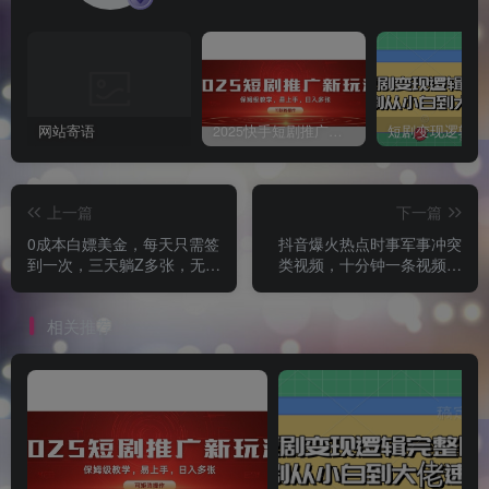
网站寄语
2025快手短剧推广新玩法，保姆级教学，日入多张，可矩阵操作
上一篇
下一篇
0成本白嫖美金，每天只需签
抖音爆火热点时事军事冲突
到一次，三天躺Z多张，无需
类视频，十分钟一条视频，
经验小白有手机就能做
条条原创，日入好几张，简
单易上手
相关推荐