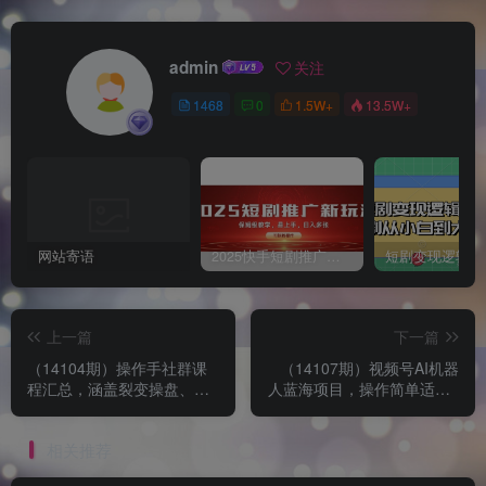
admin
关注
1468
0
1.5W+
13.5W+
网站寄语
2025快手短剧推广新玩法，保姆级教学，日入多张，可矩阵操作
上一篇
下一篇
（14104期）操作手社群课
（14107期）视频号AI机器
程汇总，涵盖裂变操盘、文
人蓝海项目，操作简单适合0
案流量、爆品裂变等多方面
基础小白，无脑搬运实现日
内容
入300+
相关推荐