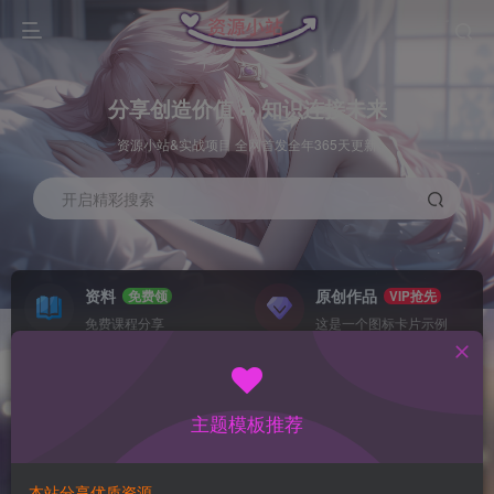
分享创造价值 ∞ 知识连接未来
资源小站&实战项目 全网首发全年365天更新
开启精彩搜索
资料
原创作品
免费领
VIP抢先
免费课程分享
这是一个图标卡片示例
灵感来源
系统工具
NEW
GO
这是一个图标卡片示例
这是一个图标卡片示例
主题模板推荐
首页
数据采集
中创
正文
本站分享优质资源