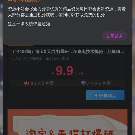
（14106期）淘宝&天猫 打爆班，AI逛逛技术揭
秘，月薅36万免费流，助力流量增长
资源小站会尽全力分享优质的精品资源每日都会更新资源，资源
大部分都是通过积分获取，签到可以获取免费的积分
admin
关注
这是一条系统弹窗通知
1年前更新
0
100
15
立即进入
付费阅读
（14106期）淘宝&天猫 打爆班，AI逛逛技术揭秘，月薅36万免费流，助力流量增长
此内容为付费阅读，请付费后查看
9.9
99
￥
￥
免费
免费
黄金会员
永久会员
登录购买