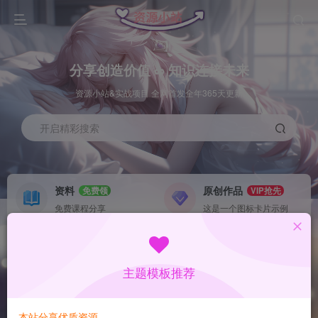
分享创造价值 ∞ 知识连接未来
资源小站&实战项目 全网首发全年365天更新
开启精彩搜索
资料
原创作品
免费领
VIP抢先
免费课程分享
这是一个图标卡片示例
灵感来源
系统工具
NEW
GO
这是一个图标卡片示例
这是一个图标卡片示例
主题模板推荐
首页
数据采集
冒泡
正文
本站分享优质资源