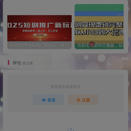
2025快手短剧推广新玩法，保姆级教学，日入多张，可矩阵操作
短
评论
抢沙发
请登录后发表评论
登录
注册