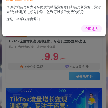
TikTok流量增长变现训练营，专注于运营·涨粉·变
现
资源小站会尽全力分享优质的精品资源每日都会更新资源，资源
大部分都是通过积分获取，签到可以获取免费的积分
admin
关注
这是一条系统弹窗通知
1年前更新
0
78
7
立即进入
付费阅读
TikTok流量增长变现训练营，专注于运营·涨粉·变现
此内容为付费阅读，请付费后查看
9.9
99
￥
￥
免费
免费
黄金会员
永久会员
登录购买