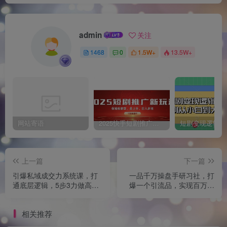
admin
关注
1468
0
1.5W+
13.5W+
网站寄语
2025快手短剧推广新玩法，保姆级教学，日入多张，可矩阵操作
上一篇
下一篇
引爆私域成交力系统课，打
一品千万操盘手研习社，打
通底层逻辑，5步3力做高质
爆一个引流品，实现百万千
量私域
万业绩，爆品裂变，私域升
单，发售实战
相关推荐