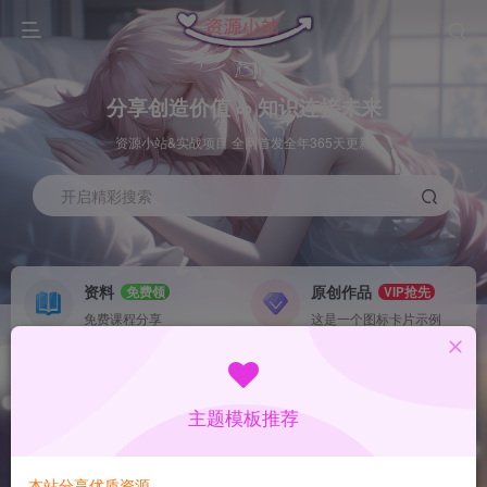
分享创造价值 ∞ 知识连接未来
资源小站&实战项目 全网首发全年365天更新
开启精彩搜索
资料
原创作品
免费领
VIP抢先
免费课程分享
这是一个图标卡片示例
灵感来源
系统工具
NEW
GO
这是一个图标卡片示例
这是一个图标卡片示例
主题模板推荐
首页
数据采集
冒泡
正文
本站分享优质资源