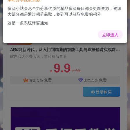
AI赋能新时代，从入门到精通的智能工具与直播销
讲实战课，新手快速上手并成为直播高手
资源小站会尽全力分享优质的精品资源每日都会更新资源，资源
大部分都是通过积分获取，签到可以获取免费的积分
admin
关注
这是一条系统弹窗通知
1年前更新
0
77
8
立即进入
付费阅读
AI赋能新时代，从入门到精通的智能工具与直播销讲实战课，新手快速上手并成为直播高手
此内容为付费阅读，请付费后查看
9.9
99
￥
￥
免费
免费
黄金会员
永久会员
登录购买