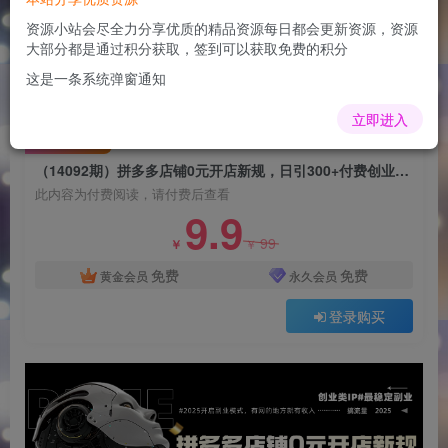
（14092期）拼多多店铺0元开店新规，日引
300+付费创业粉，目前方法简单复制粘贴可矩阵
资源小站会尽全力分享优质的精品资源每日都会更新资源，资源
大部分都是通过积分获取，签到可以获取免费的积分
admin
关注
这是一条系统弹窗通知
1年前更新
0
106
8
立即进入
付费阅读
（14092期）拼多多店铺0元开店新规，日引300+付费创业粉，目前方法简单复制粘贴可矩阵
此内容为付费阅读，请付费后查看
9.9
99
￥
￥
免费
免费
黄金会员
永久会员
登录购买