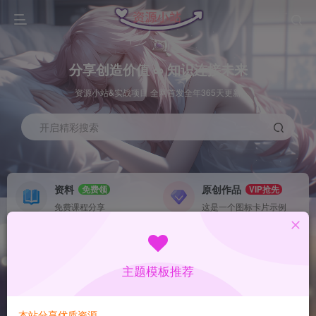
分享创造价值 ∞ 知识连接未来
资源小站&实战项目 全网首发全年365天更新
开启精彩搜索
资料
原创作品
免费领
VIP抢先
免费课程分享
这是一个图标卡片示例
灵感来源
系统工具
NEW
GO
这是一个图标卡片示例
这是一个图标卡片示例
主题模板推荐
首页
数据采集
中创
正文
本站分享优质资源