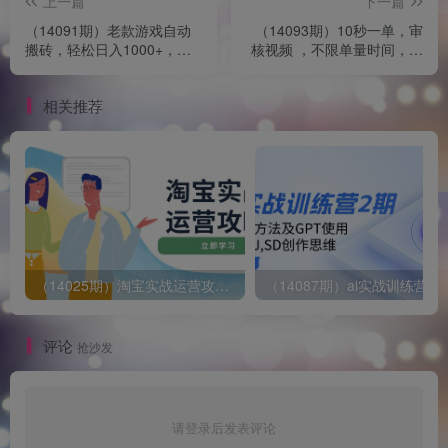
上一篇
下一篇
（14091期）老款游戏自动
（14093期）10秒一单，审
搬砖，轻松日入1000+，长
核视频 ，不限单量时间，新
期稳定可做
人小白一天300+
相关推荐
（14025期）淘宝实战运营攻略：店铺基础优化、直通车推广、爆款打造、客服管理、搜…
评论
抢沙发
请登录后发表评论