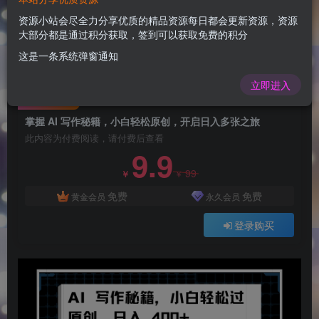
掌握 AI 写作秘籍，小白轻松原创，开启日入多张
之旅
资源小站会尽全力分享优质的精品资源每日都会更新资源，资源
大部分都是通过积分获取，签到可以获取免费的积分
admin
关注
这是一条系统弹窗通知
1年前更新
0
57
5
立即进入
付费阅读
掌握 AI 写作秘籍，小白轻松原创，开启日入多张之旅
此内容为付费阅读，请付费后查看
9.9
99
￥
￥
免费
免费
黄金会员
永久会员
登录购买