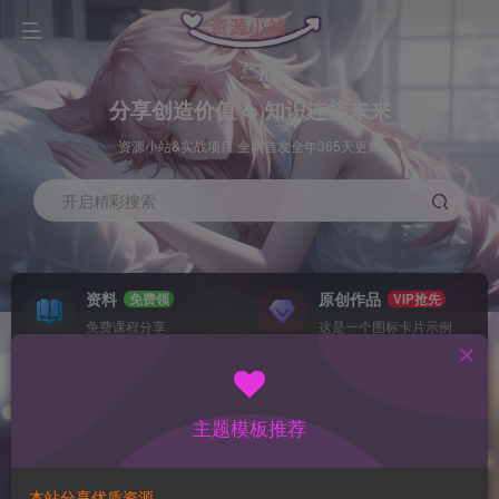
分享创造价值 ∞ 知识连接未来
资源小站&实战项目 全网首发全年365天更新
开启精彩搜索
资料
原创作品
免费领
VIP抢先
免费课程分享
这是一个图标卡片示例
灵感来源
系统工具
NEW
GO
这是一个图标卡片示例
这是一个图标卡片示例
主题模板推荐
首页
数据采集
冒泡
正文
本站分享优质资源