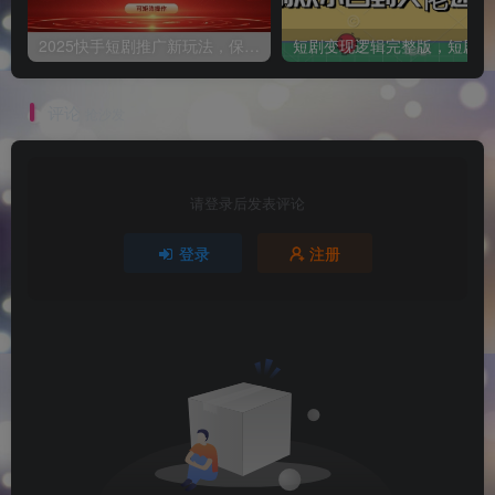
2025快手短剧推广新玩法，保姆级教学，日入多张，可矩阵操作
短
评论
抢沙发
请登录后发表评论
登录
注册