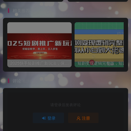
500+精准用户
相关推荐
2025快手短剧推广新玩法，保姆级教学，日入多张，可矩阵操作
短
评论
抢沙发
请登录后发表评论
登录
注册