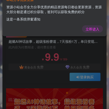
超燃AI神话故事，超级涨粉赛道，7天涨粉1万，单
日变现多张，小白也能轻松上手（附详细教程）
资源小站会尽全力分享优质的精品资源每日都会更新资源，资源
大部分都是通过积分获取，签到可以获取免费的积分
admin
关注
这是一条系统弹窗通知
1年前更新
0
124
7
立即进入
付费阅读
超燃AI神话故事，超级涨粉赛道，7天涨粉1万，单日变现多张，小白也能轻松上手（附详细教程）
此内容为付费阅读，请付费后查看
9.9
99
￥
￥
免费
免费
黄金会员
永久会员
登录购买