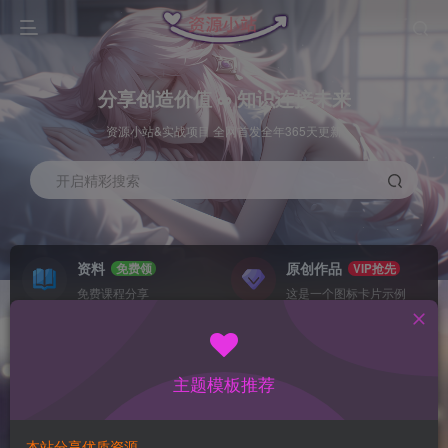
分享创造价值 ∞ 知识连接未来
资源小站&实战项目 全网首发全年365天更新
开启精彩搜索
资料
原创作品
免费领
VIP抢先
免费课程分享
这是一个图标卡片示例
灵感来源
系统工具
NEW
GO
这是一个图标卡片示例
这是一个图标卡片示例
主题模板推荐
首页
数据采集
冒泡
正文
本站分享优质资源