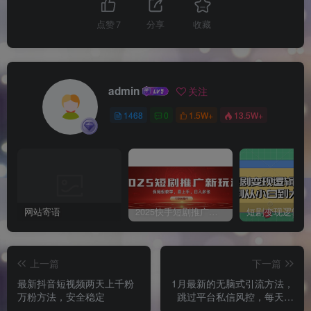
点赞
7
分享
收藏
admin
关注
1468
0
1.5W+
13.5W+
网站寄语
2025快手短剧推广新玩法，保姆级教学，日入多张，可矩阵操作
上一篇
下一篇
最新抖音短视频两天上千粉
1月最新的无脑式引流方法，
万粉方法，安全稳定
跳过平台私信风控，每天都
可以无限发私信，单天引流