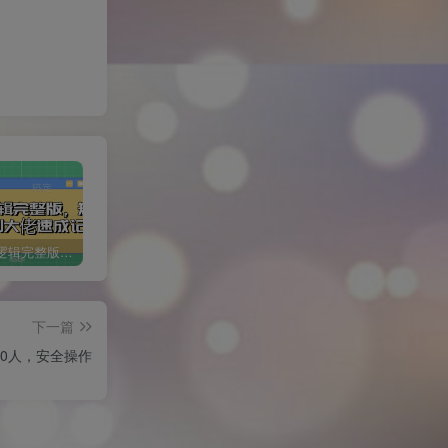
短剧变现逻辑完整版，短剧从小白到大佬速成记
小红书冷知识账号，无脑复制粘贴，5分钟即可变现3张
1 个作品爆涨 10W+!三国疯癫图文玩法揭秘，3 分钟一条作品，广告接到手软!(附详细教学)
下一篇
0人，安全操作