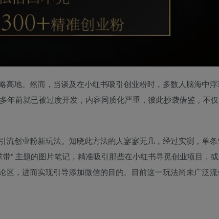
略高地。然而，当谈及在小红书吸引创业粉时，多数人脑海中浮
早在多年前就已被过度开发，内容同质化严重，彼此抄袭借鉴，不
引流创业粉新玩法。知晓此方法的人寥寥无几，经过实测，单条
 “求带” 主题的图片笔记，精准吸引那些在小红书寻觅创业项目，
论区，进而实现引导添加微信的目的。目前这一玩法尚未广泛流