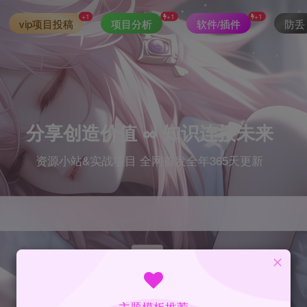
+1
+1
+1
vip项目投稿
项目分析
软件/插件
防丢
分享创造价值 ∞ 知识连接未来
资源小站&实战项目 全网首发全年365天更新
index