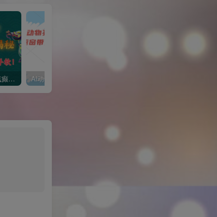
1 个作品爆涨 10W+!三国疯癫图文玩法揭秘，3 分钟一条作品，广告接到手软!(附详细教学)
AI动物买菜做饭视频，吸粉点赞无数，橱窗带货5000单，喂饭级操作教程