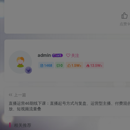
点赞
9
admin
关注
1468
0
1.5W+
13.5W+
上一篇
直播运营46期线下课：直播起号方式与复盘、运营型主播、付费混
放、短视频流量叠
相关推荐