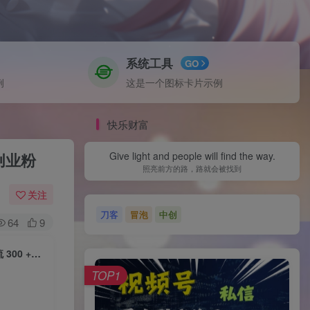
系统工具
GO
例
这是一个图标卡片示例
快乐财富
创业粉
Give light and people will find the way.
照亮前方的路，路就会被找到
关注
刀客
冒泡
中创
64
9
小红书神奇图片引流法，只需一张图，就能单条笔记凭借此方法，轻松引流 300 + 精准创业粉
TOP1