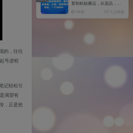
复制粘贴搬运，从选品，上
架，到出单全自动发货，一
1年前
107人已阅读
个月两W
现的，往往
仅起号进程
笔记轻松引
或是渴望有
传，正是抢