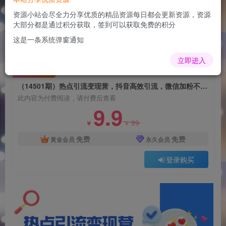
（14501期）热点引流变现营，抖音高效引流，微
信加粉不停，提高粘性促成交
资源小站会尽全力分享优质的精品资源每日都会更新资源，资源
大部分都是通过积分获取，签到可以获取免费的积分
admin
关注
这是一条系统弹窗通知
1年前更新
0
88
5
立即进入
付费阅读
（14501期）热点引流变现营，抖音高效引流，微信加粉不停，提高粘性促成交
此内容为付费阅读，请付费后查看
9.9
99
￥
￥
免费
免费
黄金会员
永久会员
登录购买