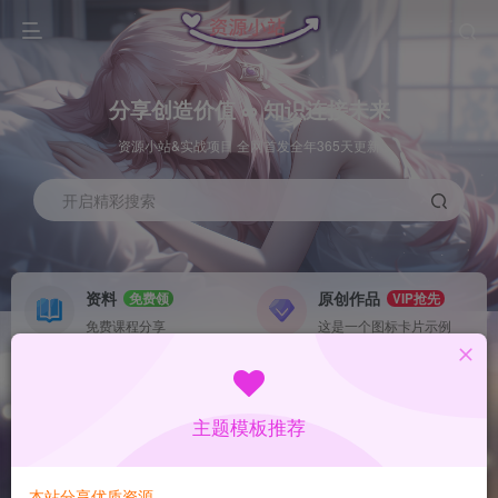
分享创造价值 ∞ 知识连接未来
资源小站&实战项目 全网首发全年365天更新
开启精彩搜索
资料
原创作品
免费领
VIP抢先
免费课程分享
这是一个图标卡片示例
灵感来源
系统工具
NEW
GO
这是一个图标卡片示例
这是一个图标卡片示例
主题模板推荐
首页
数据采集
中创
正文
本站分享优质资源