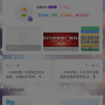
admin
关注
1468
0
1.5W+
13.5W+
网站寄语
2025快手短剧推广新玩法，保姆级教学，日入多张，可矩阵操作
上一篇
下一篇
（14499期）跨境独立站全
（14502期）小红书引流私
攻略，从建站到营销，手把
域旅游虚拟资料玩法，复制
手教学，资源全推荐！
粘贴，三分钟一篇图文，日
入1000...
相关推荐