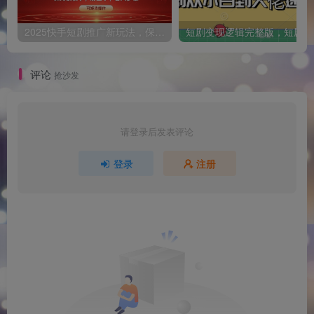
2025快手短剧推广新玩法，保姆级教学，日入多张，可矩阵操作
短
评论
抢沙发
请登录后发表评论
登录
注册