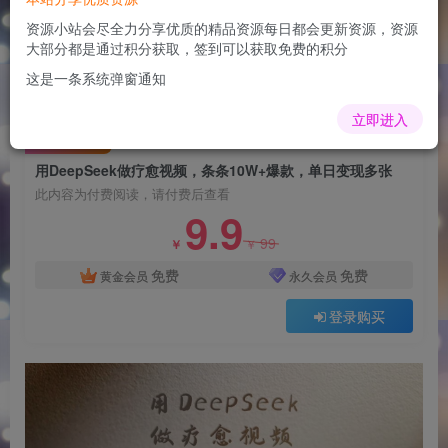
用DeepSeek做疗愈视频，条条10W+爆款，单日
变现多张
资源小站会尽全力分享优质的精品资源每日都会更新资源，资源
大部分都是通过积分获取，签到可以获取免费的积分
admin
关注
这是一条系统弹窗通知
1年前更新
0
133
14
立即进入
付费阅读
用DeepSeek做疗愈视频，条条10W+爆款，单日变现多张
此内容为付费阅读，请付费后查看
9.9
99
￥
￥
免费
免费
黄金会员
永久会员
登录购买