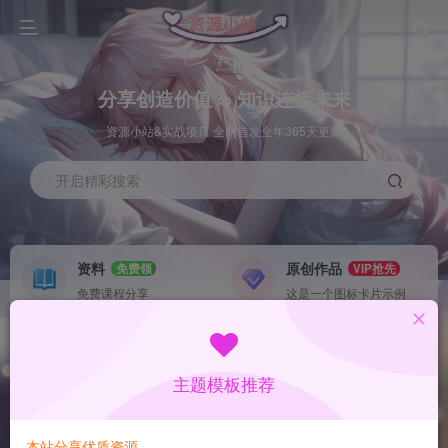
分享创造价值 ∞ 知识连接未来
资源小站&实战项目 全网首发全年365天更新
开启精彩搜索
资料
原创作品
免费领
VIP抢先
免费课程分享
这是一个图标卡片示例
灵感来源
系统工具
NEW
GO
这是一个图标卡片示例
这是一个图标卡片示例
主题模板推荐
首页
数据采集
冒泡
正文
本站分享优质资源