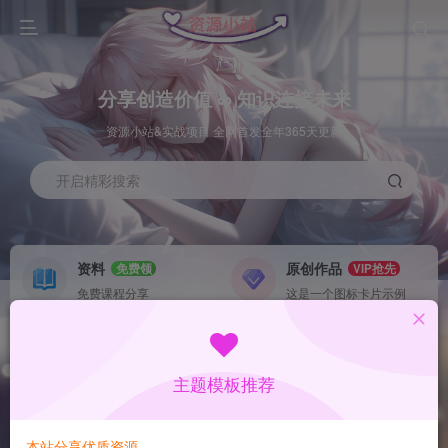
分享创造价值 ∞ 知识连接未来
资源小站&实战项目 全网首发全年365天更新
开启精彩搜索
资料
原创作品
免费领
VIP抢先
免费课程分享
这是一个图标卡片示例
灵感来源
系统工具
NEW
GO
这是一个图标卡片示例
这是一个图标卡片示例
主题模板推荐
首页
数据采集
中创
正文
本站分享优质资源