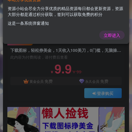
下载图标，轻松挣美金，1天收入100美刀，0门
槛，无脑操作，被动收入
资源小站会尽全力分享优质的精品资源每日都会更新资源，资源
大部分都是通过积分获取，签到可以获取免费的积分
admin
关注
这是一条系统弹窗通知
1年前更新
0
50
9
立即进入
付费阅读
下载图标，轻松挣美金，1天收入100美刀，0门槛，无脑操作，被动收入
此内容为付费阅读，请付费后查看
9.9
99
￥
￥
免费
免费
黄金会员
永久会员
登录购买