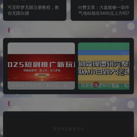
可灵即梦无限注册教程，教
付费文章：大盘能够一鼓作
你无限白嫖
气地站稳在3400点上方吗?
相关推荐
2025快手短剧推广新玩法，保姆级教学，日入多张，可矩阵操作
短
评论
抢沙发
请登录后发表评论