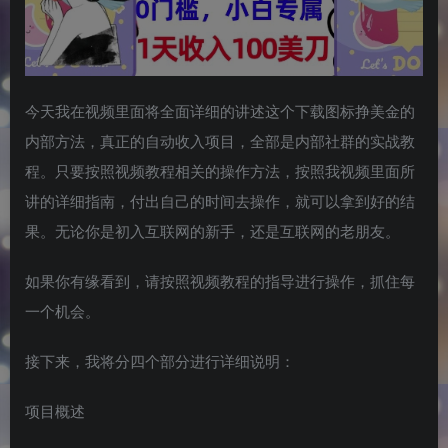
今天我在视频里面将全面详细的讲述这个下载图标挣美金的
内部方法，真正的自动收入项目，全部是内部社群的实战教
程。只要按照视频教程相关的操作方法，按照我视频里面所
讲的详细指南，付出自己的时间去操作，就可以拿到好的结
果。无论你是初入互联网的新手，还是互联网的老朋友。
如果你有缘看到，请按照视频教程的指导进行操作，抓住每
一个机会。
接下来，我将分四个部分进行详细说明：
项目概述