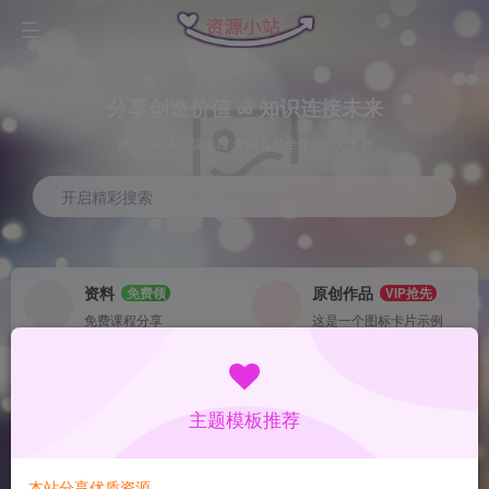
分享创造价值 ∞ 知识连接未来
资源小站&实战项目 全网首发全年365天更新
开启精彩搜索
资料
原创作品
免费领
VIP抢先
免费课程分享
这是一个图标卡片示例
灵感来源
系统工具
NEW
GO
这是一个图标卡片示例
这是一个图标卡片示例
主题模板推荐
首页
数据采集
冒泡
正文
本站分享优质资源