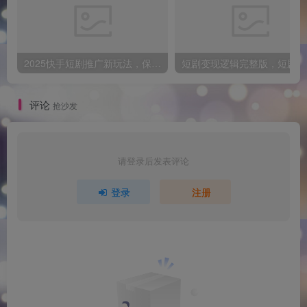
2025快手短剧推广新玩法，保姆级教学，日入多张，可矩阵操作
短
评论
抢沙发
请登录后发表评论
登录
注册