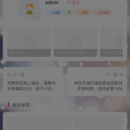
admin
关注
1468
0
1.5W+
13.5W+
网站寄语
2025快手短剧推广新玩法，保姆级教学，日入多张，可矩阵操作
上一篇
下一篇
AI黑科技风口项目，视频号
淘宝天猫打爆班原创高阶技
全新爆款玩法，新手小白也
术第66期，连环起量14法
能轻松月入过W
相关推荐