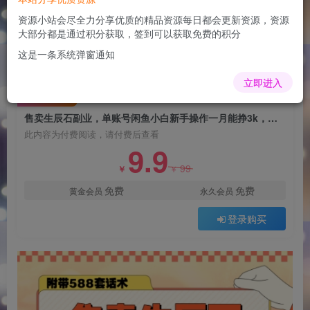
售卖生辰石副业，单账号闲鱼小白新手操作一月能
挣3k，你做还是不做?
资源小站会尽全力分享优质的精品资源每日都会更新资源，资源
大部分都是通过积分获取，签到可以获取免费的积分
admin
关注
这是一条系统弹窗通知
1年前更新
0
74
15
立即进入
付费阅读
售卖生辰石副业，单账号闲鱼小白新手操作一月能挣3k，你做还是不做?
此内容为付费阅读，请付费后查看
9.9
99
￥
￥
免费
免费
黄金会员
永久会员
登录购买