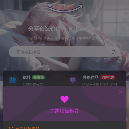
分享创造价值 ∞ 知识连接未来
资源小站&实战项目 全网首发全年365天更新
开启精彩搜索
资料
原创作品
免费领
VIP抢先
免费课程分享
这是一个图标卡片示例
灵感来源
系统工具
NEW
GO
这是一个图标卡片示例
这是一个图标卡片示例
主题模板推荐
首页
数据采集
冒泡
正文
本站分享优质资源