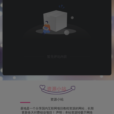
暂无评论内容
资源小站
基地是一个分享国内互联网项目教程资源的网站，长期
更新各大付费创业项目！ 声明：本站资源转载于网络