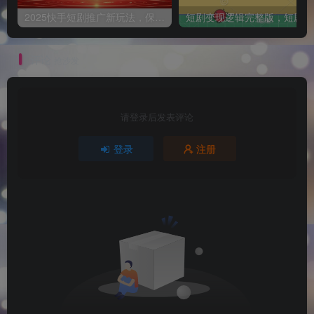
2025快手短剧推广新玩法，保姆级教学，日入多张，可矩阵操作
短
评论
抢沙发
请登录后发表评论
登录
注册