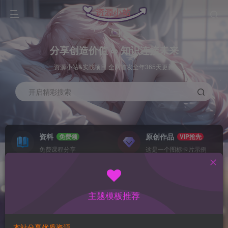
分享创造价值 ∞ 知识连接未来
资源小站&实战项目 全网首发全年365天更新
开启精彩搜索
资料
原创作品
免费领
VIP抢先
免费课程分享
这是一个图标卡片示例
灵感来源
系统工具
NEW
GO
这是一个图标卡片示例
这是一个图标卡片示例
主题模板推荐
首页
数据采集
冒泡
正文
本站分享优质资源