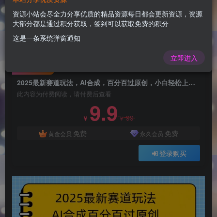
2025最新赛道玩法，AI合成，百分百过原创，小
白轻松上手，月入9k
资源小站会尽全力分享优质的精品资源每日都会更新资源，资源
大部分都是通过积分获取，签到可以获取免费的积分
admin
关注
这是一条系统弹窗通知
1年前更新
0
108
12
立即进入
付费阅读
2025最新赛道玩法，AI合成，百分百过原创，小白轻松上手，月入9k
此内容为付费阅读，请付费后查看
9.9
99
￥
￥
免费
免费
黄金会员
永久会员
登录购买