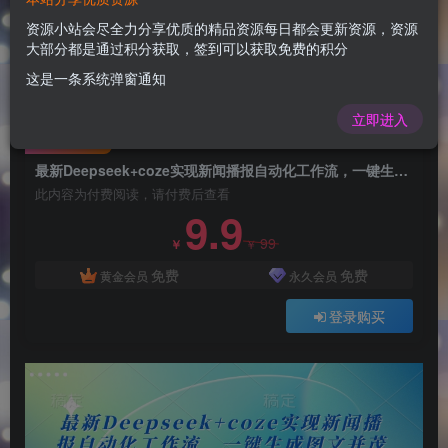
最新Deepseek+coze实现新闻播报自动化工作
流，一键生成图文并茂的短视频新闻
资源小站会尽全力分享优质的精品资源每日都会更新资源，资源
大部分都是通过积分获取，签到可以获取免费的积分
admin
关注
这是一条系统弹窗通知
1年前更新
0
49
11
立即进入
付费阅读
最新Deepseek+coze实现新闻播报自动化工作流，一键生成图文并茂的短视频新闻
此内容为付费阅读，请付费后查看
9.9
99
￥
￥
免费
免费
黄金会员
永久会员
登录购买