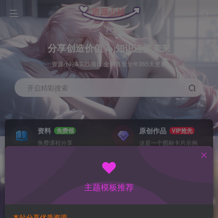
分享创造价值 ∞ 知识连接未来
资源小站&实战项目 全网首发全年365天更新
开启精彩搜索
资料
原创作品
免费领
VIP抢先
免费课程分享
这是一个图标卡片示例
灵感来源
系统工具
NEW
GO
这是一个图标卡片示例
这是一个图标卡片示例
主题模板推荐
首页
数据采集
冒泡
正文
本站分享优质资源