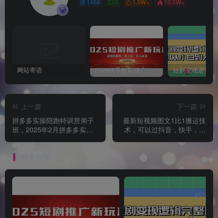
1468
0
1.5W+
13.5W+
网站寄语
2025快手短剧推广新玩法，保姆级教学，日入多张，可矩阵操作
上一篇
下一篇
拼多多实操陪跑特训营弟子
最新短视频图文1比1搬运技
班，2025年2月拼多多实操
术，可以过抖音，快手，小
课程，海量拼多多玩法
红书，视频号所有平台
相关推荐