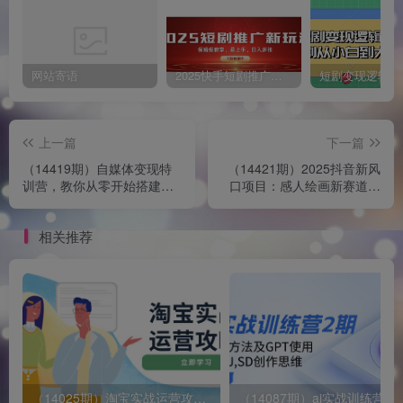
网站寄语
2025快手短剧推广新玩法，保姆级教学，日入多张，可矩阵操作
上一篇
下一篇
（14419期）自媒体变现特
（14421期）2025抖音新风
训营，教你从零开始搭建自
口项目：感人绘画新赛道变
媒体账号，掌握变现技巧
现，15分钟一个作品，日入
几百
相关推荐
（14025期）淘宝实战运营攻略：店铺基础优化、直通车推广、爆款打造、客服管理、搜…