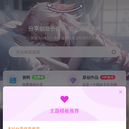
分享创造价值 ∞ 知识连接未来
资源小站&实战项目 全网首发全年365天更新
开启精彩搜索
资料
原创作品
免费领
VIP抢先
免费课程分享
这是一个图标卡片示例
灵感来源
系统工具
NEW
GO
这是一个图标卡片示例
这是一个图标卡片示例
主题模板推荐
首页
数据采集
中创
正文
本站分享优质资源