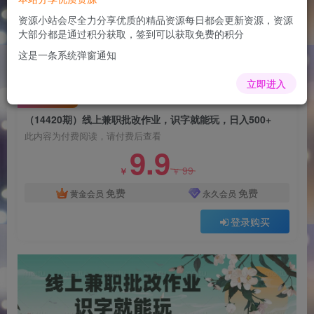
（14420期）线上兼职批改作业，识字就能玩，日
入500+
资源小站会尽全力分享优质的精品资源每日都会更新资源，资源
大部分都是通过积分获取，签到可以获取免费的积分
admin
关注
这是一条系统弹窗通知
1年前更新
0
52
7
立即进入
付费阅读
（14420期）线上兼职批改作业，识字就能玩，日入500+
此内容为付费阅读，请付费后查看
9.9
99
￥
￥
免费
免费
黄金会员
永久会员
登录购买