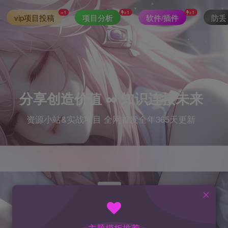
+1
+1
+1
vip项目投稿
项目分析
软件/插件
防丢
分享创造价值 ∞ 知识连接未来
资源小站&实战项目 全网首发全年365天更新
index