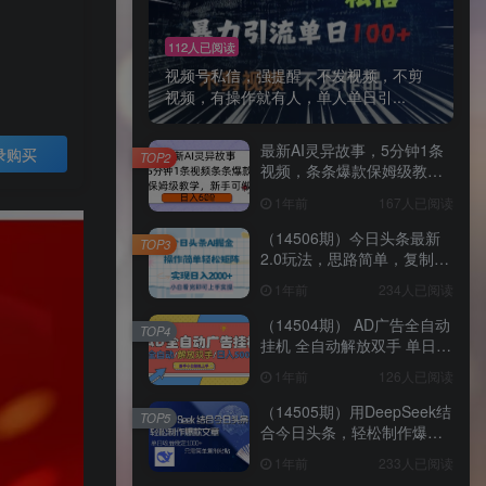
112人已阅读
视频号私信，强提醒，不发视频，不剪
视频，有操作就有人，单人单日引...
最新AI灵异故事，5分钟1条
录购买
TOP2
视频，条条爆款保姆级教
学，新手可做，日入多张
1年前
167人已阅读
（14506期）今日头条最新
TOP3
2.0玩法，思路简单，复制粘
贴，轻松实现矩阵日入
1年前
234人已阅读
2000+
（14504期） AD广告全自动
TOP4
挂机 全自动解放双手 单日
500+ 背靠大平台
1年前
126人已阅读
（14505期）用DeepSeek结
TOP5
合今日头条，轻松制作爆款
文章，单日稳定1000+，只
1年前
233人已阅读
需简单…