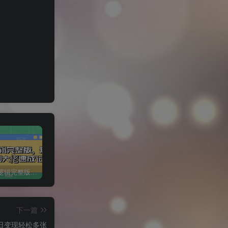
短剧变现逻辑完整版，短剧从小白到大佬速成记
小红书冷知识账号，无脑复制粘贴，5分钟即可变现3张
1 个作品爆涨 10W+!三国疯癫图文玩法揭秘，3 分钟一条作品，广告接到手软!(附详细教学)
下一篇
，日变现轻松多张