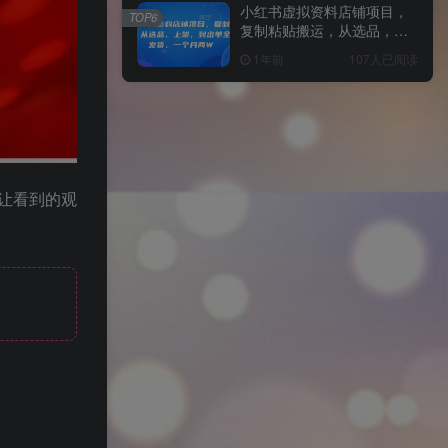
小红书虚拟资料店铺项目，
TOP6
复制粘贴搬运，从选品，上
架，到出单全自动发货，一
1年前
107人已阅读
个月两W
让看到的观