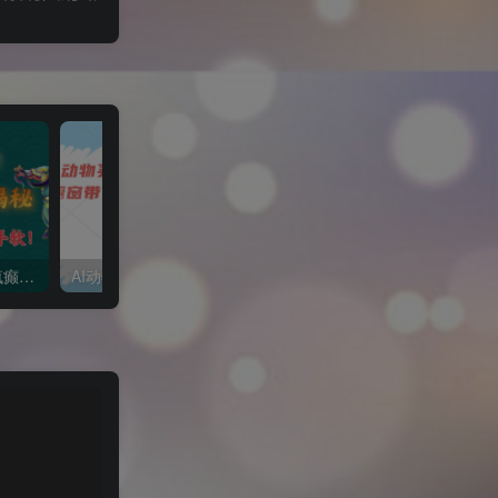
1 个作品爆涨 10W+!三国疯癫图文玩法揭秘，3 分钟一条作品，广告接到手软!(附详细教学)
AI动物买菜做饭视频，吸粉点赞无数，橱窗带货5000单，喂饭级操作教程