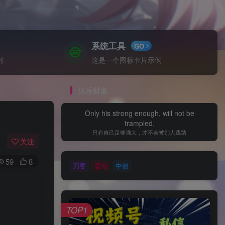
系统工具
GO
例
这是一个图标卡片示例
快乐财富
Only his strong enough, will not be
trampled.
只有自己足够强大，才不会被别人践踏
关注
59
8
刀客
冒泡
中创
TOP1