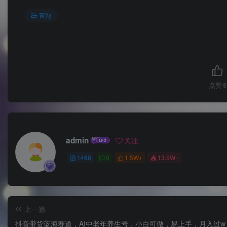
冒泡
点赞
8
admin
关注
1468
0
1.5W+
13.5W+
上一篇
抖音带货蓝海赛道，AI中老年养生号，小白可做，易上手，月入过w