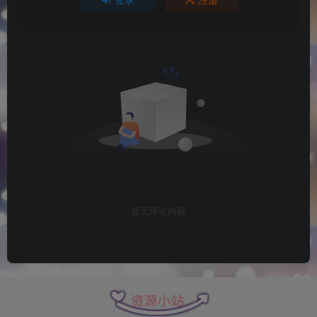
暂无评论内容