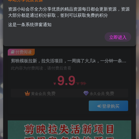
剪映模板拉新，拉失活项目，一周搞了大几k，一
分钟一条作品，无需实名也能轻松变现，小白也能
资源小站会尽全力分享优质的精品资源每日都会更新资源，资源
大部分都是通过积分获取，签到可以获取免费的积分
轻松干
这是一条系统弹窗通知
admin
关注
1年前更新
立即进入
0
69
10
付费阅读
剪映模板拉新，拉失活项目，一周搞了大几k，一分钟一条作品，无需实名也能轻松变现，小白也能轻松干
此内容为付费阅读，请付费后查看
9.9
99
￥
￥
免费
免费
黄金会员
永久会员
登录购买