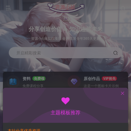
分享创造价值 ∞ 知识连接未来
资源小站&实战项目 全网首发全年365天更新
开启精彩搜索
资料
原创作品
免费领
VIP抢先
免费课程分享
这是一个图标卡片示例
灵感来源
系统工具
NEW
GO
这是一个图标卡片示例
这是一个图标卡片示例
主题模板推荐
首页
数据采集
冒泡
正文
本站分享优质资源