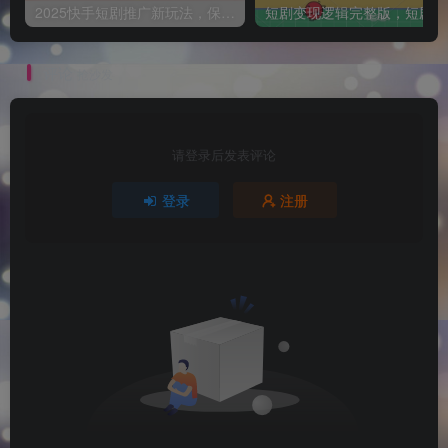
2025快手短剧推广新玩法，保姆级教学，日入多张，可矩阵操作
短
评论
抢沙发
请登录后发表评论
登录
注册