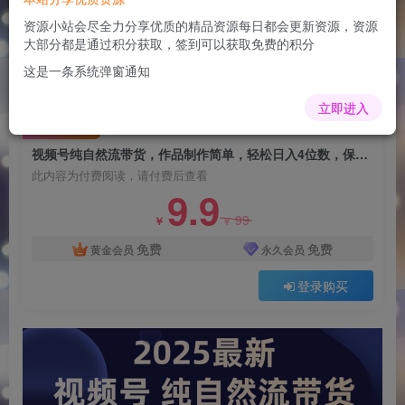
视频号纯自然流带货，作品制作简单，轻松日入4
位数，保姆级教程
资源小站会尽全力分享优质的精品资源每日都会更新资源，资源
大部分都是通过积分获取，签到可以获取免费的积分
admin
关注
这是一条系统弹窗通知
1年前更新
0
77
9
立即进入
付费阅读
视频号纯自然流带货，作品制作简单，轻松日入4位数，保姆级教程
此内容为付费阅读，请付费后查看
9.9
99
￥
￥
免费
免费
黄金会员
永久会员
登录购买