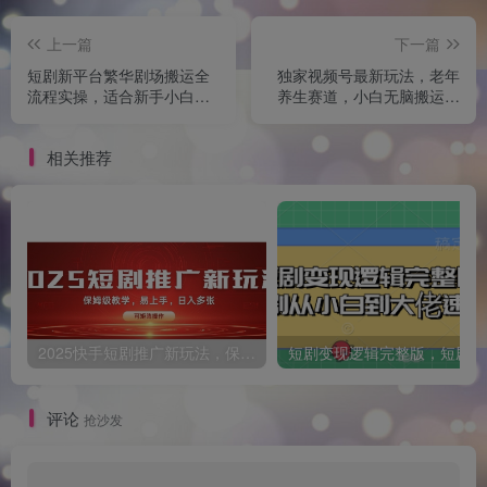
上一篇
下一篇
短剧新平台繁华剧场搬运全
独家视频号最新玩法，老年
流程实操，适合新手小白，
养生赛道，小白无脑搬运，
无脑简单操作
日入多张
相关推荐
2025快手短剧推广新玩法，保姆级教学，日入多张，可矩阵操作
短
评论
抢沙发