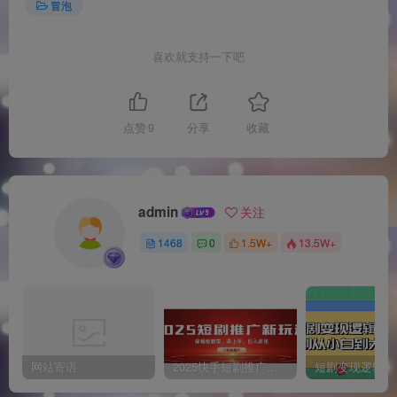
冒泡
喜欢就支持一下吧
点赞
9
分享
收藏
admin
关注
1468
0
1.5W+
13.5W+
网站寄语
2025快手短剧推广新玩法，保姆级教学，日入多张，可矩阵操作