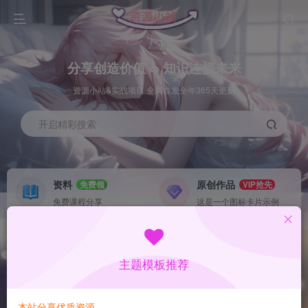
分享创造价值 ∞ 知识连接未来
资源小站&实战项目 全网首发全年365天更新
开启精彩搜索
资料
原创作品
免费领
VIP抢先
免费课程分享
这是一个图标卡片示例
灵感来源
系统工具
NEW
GO
这是一个图标卡片示例
这是一个图标卡片示例
主题模板推荐
首页
数据采集
冒泡
正文
本站分享优质资源