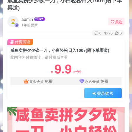
咸鱼卖拼夕夕砍一刀，小白轻松日入100+(附下单
渠道)
admin
关注
1年前更新
0
75
6
付费阅读
咸鱼卖拼夕夕砍一刀，小白轻松日入100+(附下单渠道)
此内容为付费阅读，请付费后查看
9.9
99
￥
￥
免费
免费
黄金会员
永久会员
登录购买