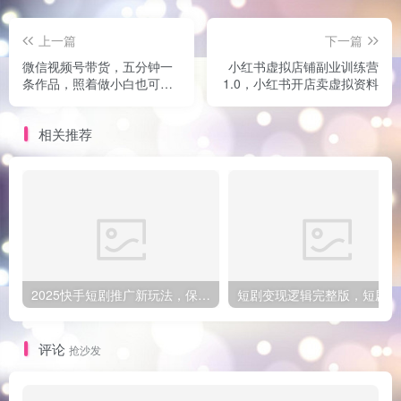
上一篇
下一篇
微信视频号带货，五分钟一
小红书虚拟店铺副业训练营
条作品，照着做小白也可以
1.0，小红书开店卖虚拟资料
轻松日入5张
相关推荐
2025快手短剧推广新玩法，保姆级教学，日入多张，可矩阵操作
短
评论
抢沙发