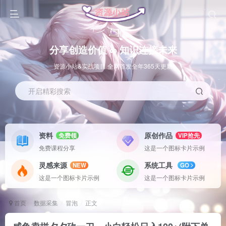
分享创造价值 ∞ 知识连接未来
资源小站&实战项目 全网首发全年365天更新
开启精彩搜索
资料
原创作品
免费领
VIP抢先
免费课程分享
这是一个图标卡片示例
灵感来源
系统工具
NEW
GO
这是一个图标卡片示例
这是一个图标卡片示例
首页
数据采集
冒泡
正文