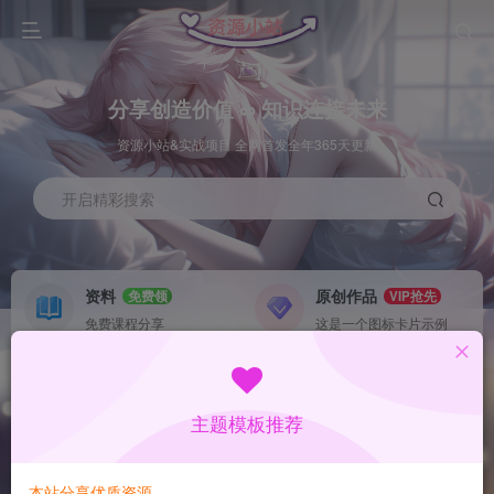
分享创造价值 ∞ 知识连接未来
资源小站&实战项目 全网首发全年365天更新
开启精彩搜索
资料
原创作品
免费领
VIP抢先
免费课程分享
这是一个图标卡片示例
灵感来源
系统工具
NEW
GO
这是一个图标卡片示例
这是一个图标卡片示例
主题模板推荐
首页
数据采集
冒泡
正文
本站分享优质资源