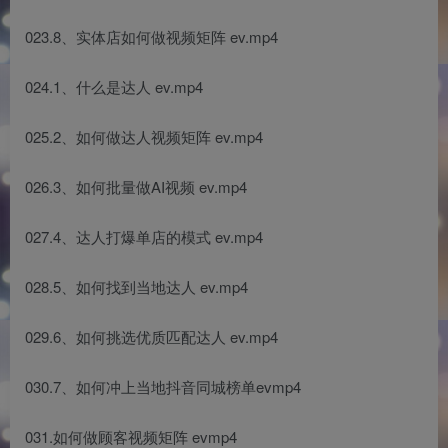
023.8、实体店如何做视频矩阵 ev.mp4
024.1、什么是达人 ev.mp4
025.2、如何做达人视频矩阵 ev.mp4
026.3、如何批量做AI视频 ev.mp4
027.4、达人打爆单店的模式 ev.mp4
028.5、如何找到当地达人 ev.mp4
029.6、如何挑选优质匹配达人 ev.mp4
030.7、如何冲上当地抖音同城榜单evmp4
031.如何做顾客视频矩阵 evmp4