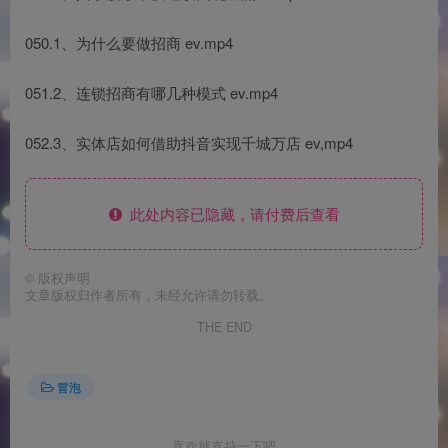
050.1、为什么要做招商 ev.mp4
051.2、连锁招商有哪几种模式 ev.mp4
052.3、实体店如何借助抖音实现千城万店 ev,mp4
此处内容已隐藏，请付费后查看
©
版权声明
文章版权归作者所有，未经允许请勿转载。
THE END
冒泡
喜欢就支持一下吧