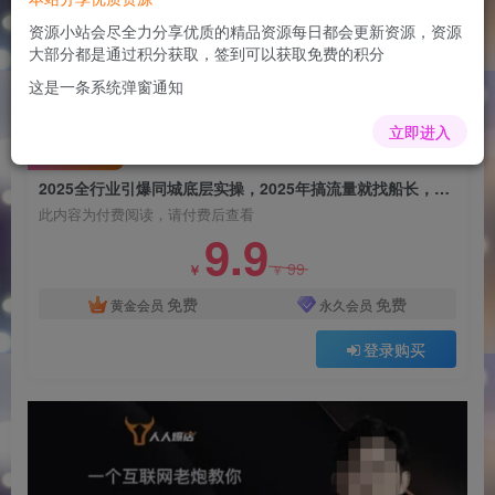
2025全行业引爆同城底层实操，2025年搞流量就
找船长，6年实体经验，引爆同城!
资源小站会尽全力分享优质的精品资源每日都会更新资源，资源
大部分都是通过积分获取，签到可以获取免费的积分
admin
关注
这是一条系统弹窗通知
1年前更新
0
59
14
立即进入
付费阅读
2025全行业引爆同城底层实操，2025年搞流量就找船长，6年实体经验，引爆同城!
此内容为付费阅读，请付费后查看
9.9
99
￥
￥
免费
免费
黄金会员
永久会员
登录购买