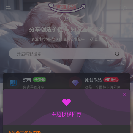
分享创造价值 ∞ 知识连接未来
资源小站&实战项目 全网首发全年365天更新
开启精彩搜索
资料
原创作品
免费领
VIP抢先
免费课程分享
这是一个图标卡片示例
灵感来源
系统工具
NEW
GO
这是一个图标卡片示例
这是一个图标卡片示例
主题模板推荐
首页
数据采集
冒泡
正文
本站分享优质资源