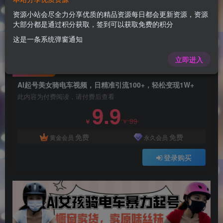
AI起号美女骑电车视频，日精准引流100+，轻松
变现1W+
资源小站会尽全力分享优质的精品资源每日都会更新资源，资源
大部分都是通过积分获取，签到可以获取免费的积分
admin
关注
这是一条系统弹窗通知
1年前更新
0
195
11
立即进入
付费阅读
AI起号美女骑电车视频，日精准引流100+，轻松变现1W+
此内容为付费阅读，请付费后查看
9.9
99
￥
￥
免费
免费
黄金会员
永久会员
登录购买