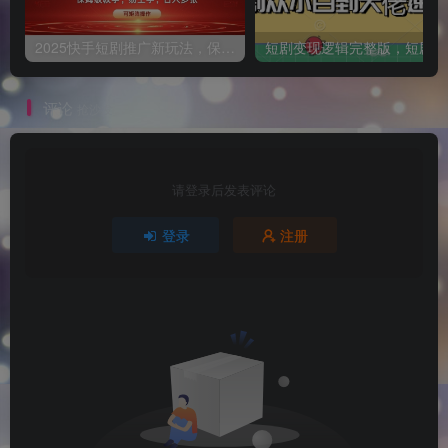
2025快手短剧推广新玩法，保姆级教学，日入多张，可矩阵操作
短
评论
抢沙发
请登录后发表评论
登录
注册