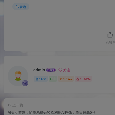
冒泡
点赞
8
admin
关注
1468
0
1.5W+
13.5W+
上一篇
AI美女赛道，简单易操做轻松利用AI挣钱，单日最高5张