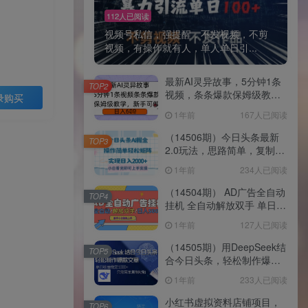
112人已阅读
视频号私信，强提醒，不发视频，不剪
视频，有操作就有人，单人单日引...
最新AI灵异故事，5分钟1条
TOP2
视频，条条爆款保姆级教
录购买
学，新手可做，日入多张
1年前
167人已阅读
（14506期）今日头条最新
TOP3
2.0玩法，思路简单，复制粘
贴，轻松实现矩阵日入
1年前
234人已阅读
2000+
（14504期） AD广告全自动
TOP4
挂机 全自动解放双手 单日
500+ 背靠大平台
1年前
127人已阅读
（14505期）用DeepSeek结
TOP5
合今日头条，轻松制作爆款
文章，单日稳定1000+，只
1年前
233人已阅读
需简单…
小红书虚拟资料店铺项目，
TOP6