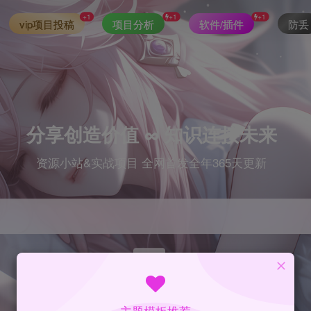
+1
+1
+1
vip项目投稿
项目分析
软件/插件
防丢
分享创造价值 ∞ 知识连接未来
资源小站&实战项目 全网首发全年365天更新
index