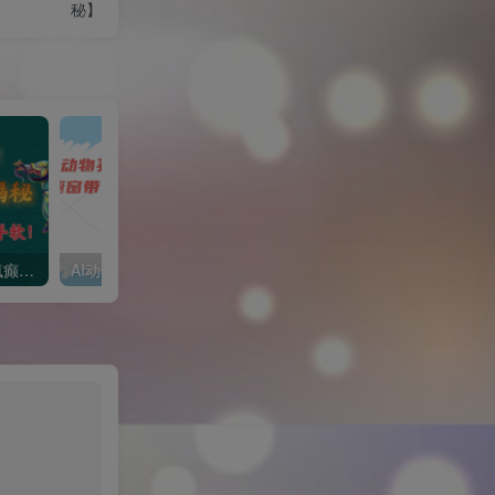
秘】
1 个作品爆涨 10W+!三国疯癫图文玩法揭秘，3 分钟一条作品，广告接到手软!(附详细教学)
AI动物买菜做饭视频，吸粉点赞无数，橱窗带货5000单，喂饭级操作教程