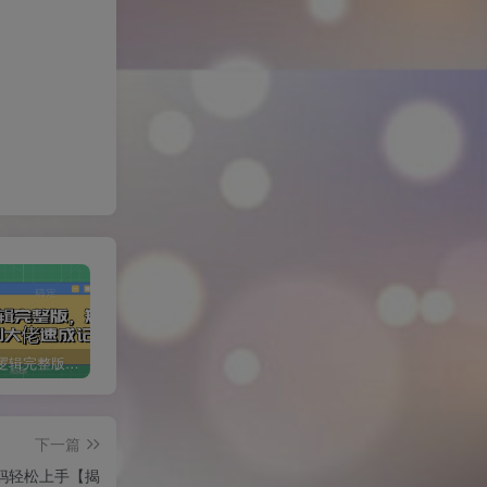
短剧变现逻辑完整版，短剧从小白到大佬速成记
小红书冷知识账号，无脑复制粘贴，5分钟即可变现3张
1 个作品爆涨 10W+!三国疯癫图文玩法揭秘，3 分钟一条作品，广告接到手软!(附详细教学)
下一篇
妈轻松上手【揭