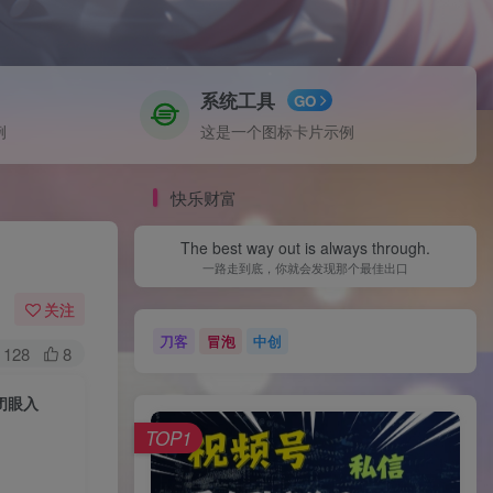
系统工具
GO
例
这是一个图标卡片示例
快乐财富
The best way out is always through.
一路走到底，你就会发现那个最佳出口
关注
刀客
冒泡
中创
128
8
闭眼入
TOP1