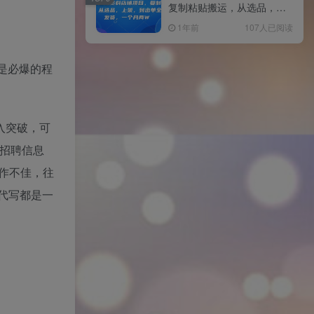
复制粘贴搬运，从选品，上
架，到出单全自动发货，一
1年前
107人已阅读
个月两W
，是必爆的程
入突破，可
布招聘信息
作不佳，往
代写都是一