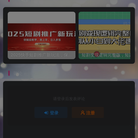
2025快手短剧推广新玩法，保姆级教学，日入多张，可矩阵操作
短
评论
抢沙发
请登录后发表评论
登录
注册