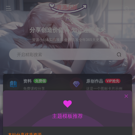
分享创造价值 ∞ 知识连接未来
资源小站&实战项目 全网首发全年365天更新
开启精彩搜索
资料
原创作品
免费领
VIP抢先
免费课程分享
这是一个图标卡片示例
灵感来源
系统工具
NEW
GO
这是一个图标卡片示例
这是一个图标卡片示例
主题模板推荐
首页
数据采集
冒泡
正文
本站分享优质资源