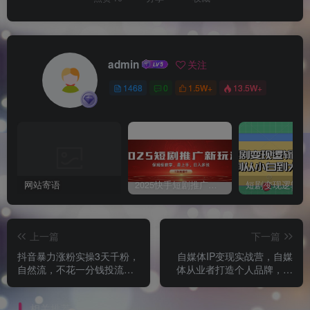
admin
关注
1468
0
1.5W+
13.5W+
网站寄语
2025快手短剧推广新玩法，保姆级教学，日入多张，可矩阵操作
上一篇
下一篇
抖音暴力涨粉实操3天千粉，
自媒体IP变现实战营，自媒
自然流，不花一分钱投流，
体从业者打造个人品牌，提
实操经验分享
升变现能力的实战课程
相关推荐