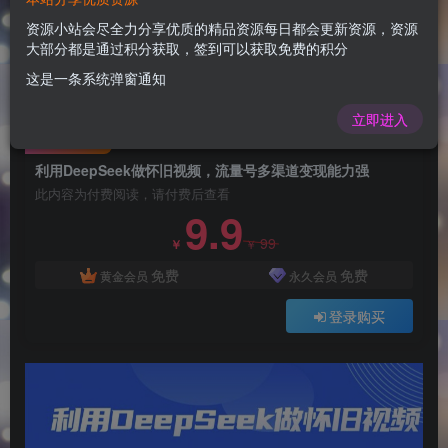
利用DeepSeek做怀旧视频，流量号多渠道变现能
力强
资源小站会尽全力分享优质的精品资源每日都会更新资源，资源
大部分都是通过积分获取，签到可以获取免费的积分
admin
关注
这是一条系统弹窗通知
1年前更新
0
116
10
立即进入
付费阅读
利用DeepSeek做怀旧视频，流量号多渠道变现能力强
此内容为付费阅读，请付费后查看
9.9
99
￥
￥
免费
免费
黄金会员
永久会员
登录购买