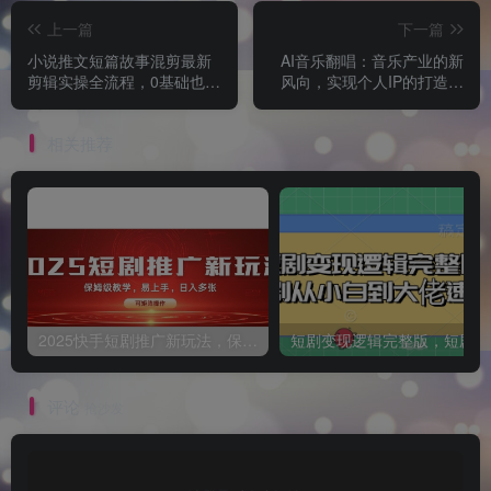
上一篇
下一篇
小说推文短篇故事混剪最新
AI音乐翻唱：音乐产业的新
剪辑实操全流程，0基础也能
风向，实现个人IP的打造和
学会小说推文教程，肯干多
变现
发日入多张
相关推荐
2025快手短剧推广新玩法，保姆级教学，日入多张，可矩阵操作
短
评论
抢沙发