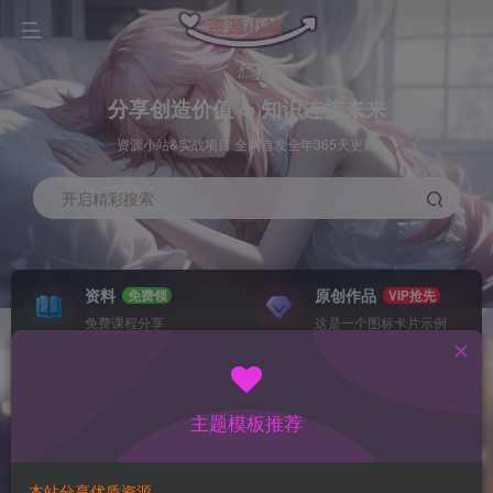
分享创造价值 ∞ 知识连接未来
资源小站&实战项目 全网首发全年365天更新
开启精彩搜索
资料
原创作品
免费领
VIP抢先
免费课程分享
这是一个图标卡片示例
灵感来源
系统工具
NEW
GO
这是一个图标卡片示例
这是一个图标卡片示例
主题模板推荐
首页
数据采集
冒泡
正文
本站分享优质资源