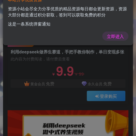
利用deepseek做养生赛道，手把手教你制作，单
日变现多张
资源小站会尽全力分享优质的精品资源每日都会更新资源，资源
大部分都是通过积分获取，签到可以获取免费的积分
admin
关注
这是一条系统弹窗通知
1年前更新
0
114
10
立即进入
付费阅读
利用deepseek做养生赛道，手把手教你制作，单日变现多张
此内容为付费阅读，请付费后查看
9.9
99
￥
￥
免费
免费
黄金会员
永久会员
登录购买