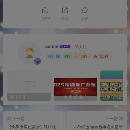
点赞
5
分享
收藏
admin
关注
1468
0
1.5W+
13.5W+
网站寄语
2025快手短剧推广新玩法，保姆级教学，日入多张，可矩阵操作
上一篇
下一篇
【快手小店代运营】限时托
小说推文短篇故事混剪最新