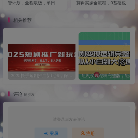
管计划，全程喂饭，单日稳
剪辑实操全流程，0基础也能
定变现5张【揭秘】
学会小说推文教程，肯干多
发日入多张
相关推荐
2025快手短剧推广新玩法，保姆级教学，日入多张，可矩阵操作
短
评论
抢沙发
请登录后发表评论
登录
注册