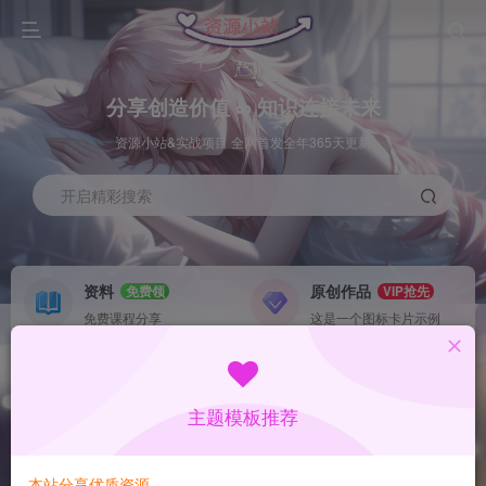
分享创造价值 ∞ 知识连接未来
资源小站&实战项目 全网首发全年365天更新
开启精彩搜索
资料
原创作品
免费领
VIP抢先
免费课程分享
这是一个图标卡片示例
灵感来源
系统工具
NEW
GO
这是一个图标卡片示例
这是一个图标卡片示例
主题模板推荐
首页
数据采集
冒泡
正文
本站分享优质资源