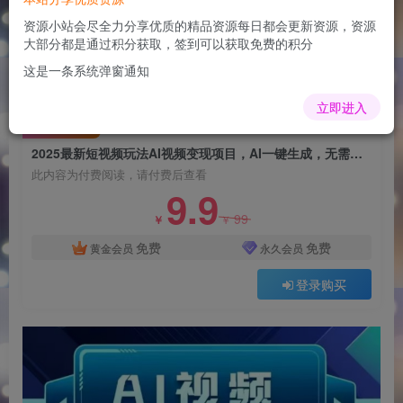
2025最新短视频玩法AI视频变现项目，AI一键生
成，无需剪辑，当天单号收益30-300不等
资源小站会尽全力分享优质的精品资源每日都会更新资源，资源
大部分都是通过积分获取，签到可以获取免费的积分
admin
关注
这是一条系统弹窗通知
1年前更新
0
115
5
立即进入
付费阅读
2025最新短视频玩法AI视频变现项目，AI一键生成，无需剪辑，当天单号收益30-300不等
此内容为付费阅读，请付费后查看
9.9
99
￥
￥
免费
免费
黄金会员
永久会员
登录购买