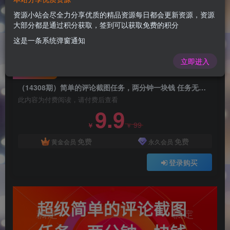
（14308期）简单的评论截图任务，两分钟一块钱
任务无上限多劳多得，随时随地都能做
资源小站会尽全力分享优质的精品资源每日都会更新资源，资源
大部分都是通过积分获取，签到可以获取免费的积分
admin
关注
这是一条系统弹窗通知
1年前更新
0
82
12
立即进入
付费阅读
（14308期）简单的评论截图任务，两分钟一块钱 任务无上限多劳多得，随时随地都能做
此内容为付费阅读，请付费后查看
9.9
99
￥
￥
免费
免费
黄金会员
永久会员
登录购买