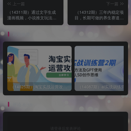
上一篇
下一篇
（14311期）通过文字生成
（14312期）三年内稳定项
漫画视频，小说推文玩法，
目，长期可做的养生赛道，
3.0最新版本， 全新AI操作，
单条视频收入2200，新手秒
新手...
上手，...
相关推荐
（14025期）淘宝实战运营攻略：店铺基础优化、直通车推广、爆款打造、客服管理、搜…
评论
抢沙发
请登录后发表评论