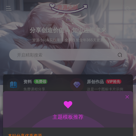
分享创造价值 ∞ 知识连接未来
资源小站&实战项目 全网首发全年365天更新
开启精彩搜索
资料
原创作品
免费领
VIP抢先
免费课程分享
这是一个图标卡片示例
灵感来源
系统工具
NEW
GO
这是一个图标卡片示例
这是一个图标卡片示例
主题模板推荐
首页
数据采集
中创
正文
本站分享优质资源