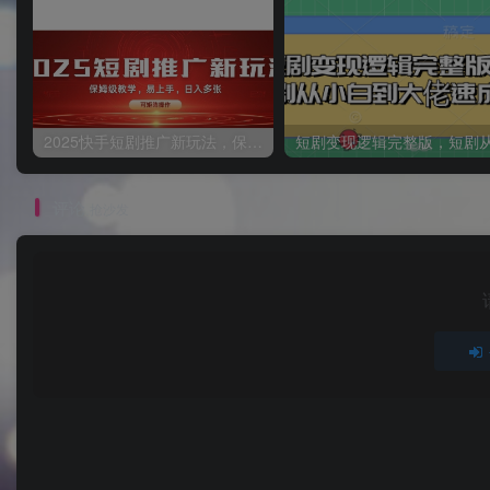
2025快手短剧推广新玩法，保姆级教学，日入多张，可矩阵操作
评论
抢沙发