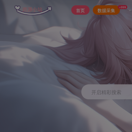
+999
首页
数据采集
开启精彩搜索