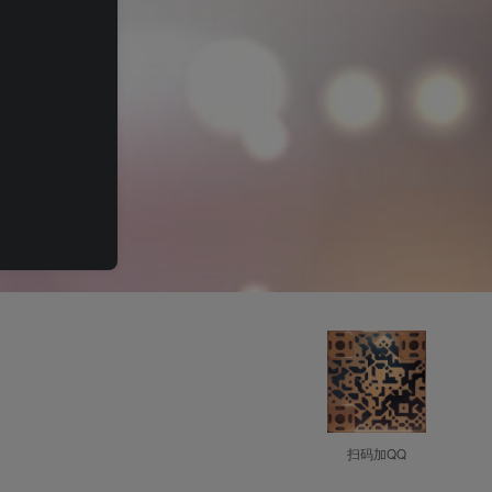
扫码加QQ