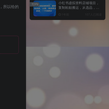
小红书虚拟资料店铺项目，
TOP6
，所以给的
复制粘贴搬运，从选品，上
架，到出单全自动发货，一
1年前
107人已阅读
个月两W