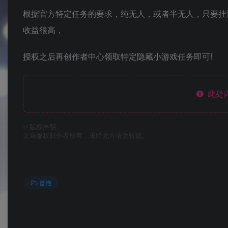
根据官方特定任务的要求，纯无人，或者半无人，只要挂
收益很高，
授权之后再创作者中心领取特定隐藏小游戏任务即可!
此处
©
版权声明
文章版权归作者所有，未经允许请勿转载。
冒泡