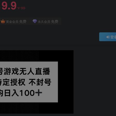
9.9
99
￥
￥
免费
免费
黄金会员
永久会员
登