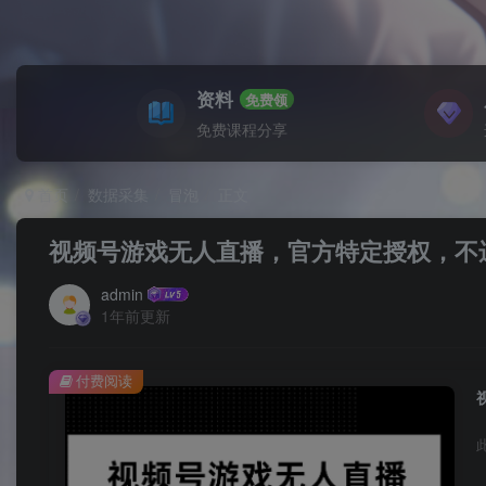
资料
免费领
免费课程分享
首页
数据采集
冒泡
正文
视频号游戏无人直播，官方特定授权，不违
admin
1年前更新
付费阅读