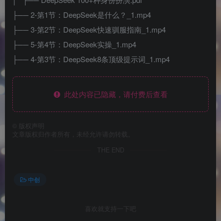
├── 2-第1节：DeepSeek是什么？_1.mp4
├── 3-第2节：DeepSeek快速驯服指南_1.mp4
├── 5-第4节：DeepSeek实操_1.mp4
├── 4-第3节：DeepSeek8条顶级提示词_1.mp4
此处内容已隐藏，请付费后查看
©
版权声明
文章版权归作者所有，未经允许请勿转载。
THE END
中创
喜欢就支持一下吧