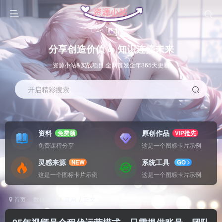
分享创造价值 ∞ 知识连接未来
资源小站&实战项目 全网首发全年365天更新
开启精彩搜索
资料
原创作品
免费领
VIP抢先
免费课程分享
这是一个图标卡片示例
灵感来源
系统工具
NEW
GO
这是一个图标卡片示例
这是一个图标卡片示例
首页
数据采集
冒泡
正文