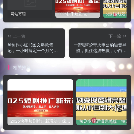
网站寄语
2025快手短剧推广新玩法，保姆级教学，日入多张，可矩阵操作
上一篇
下一篇
AI制作小红书图文爆款笔
一部哪吒2带火申公豹语音导
记，一小时搞定一个月的爆
航，抓住这波热度，小白秒
款图文笔记(案例+保姆级教
上手，完全免费懂得来
程+工具)
相关推荐
2025快手短剧推广新玩法，保姆级教学，日入多张，可矩阵操作
短