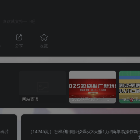
喜欢就支持一下吧
0
分享
收藏
网站寄语
2025快手短剧推广新玩法，保姆级教学，日入多张，可矩阵操作
合碎片
（14245期）怎样利用哪吒2爆火3天赚1万2简单易操作