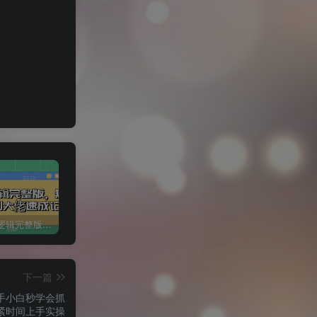
短剧变现逻辑完整版，短剧从小白到大佬速成记
小红书冷知识账号，无脑复制粘贴，5分钟即可变现3张
1 个作品爆涨 10W+!三国疯癫图文玩法揭秘，3 分钟一条作品，广告接到手软!(附详细教学)
下一篇
新手小白秒学会抓
紧时间上手实操