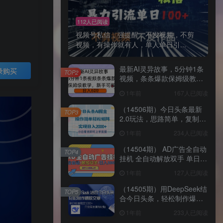
112人已阅读
视频号私信，强提醒，不发视频，不剪
视频，有操作就有人，单人单日引...
最新AI灵异故事，5分钟1条
录购买
TOP2
视频，条条爆款保姆级教
学，新手可做，日入多张
1年前
167人已阅读
（14506期）今日头条最新
TOP3
2.0玩法，思路简单，复制粘
贴，轻松实现矩阵日入
1年前
234人已阅读
2000+
（14504期） AD广告全自动
TOP4
挂机 全自动解放双手 单日
500+ 背靠大平台
1年前
127人已阅读
（14505期）用DeepSeek结
TOP5
合今日头条，轻松制作爆款
文章，单日稳定1000+，只
1年前
233人已阅读
需简单…