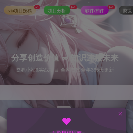
+1
+1
+1
vip项目投稿
项目分析
软件/插件
防丢
分享创造价值 ∞ 知识连接未来
资源小站&实战项目 全网首发全年365天更新
index