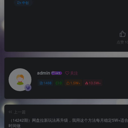
中创
点赞
1
admin
关注
1468
0
1.5W+
13.5W+
上一篇
（14242期）网盘拉新玩法再升级，我用这个方法每月稳定5W+适
时间做