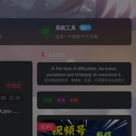
系统工具
GO
例
这是一个图标卡片示例
快乐财富
In the face of difficulties, be brave,
persistent and tirelessly to overcome it.
面对困难的时候，要勇敢、执着、不畏艰辛地去战胜它
关注
60
10
刀客
冒泡
中创
（14244期）暴力项目舆情信息 淘宝 京东 拼多多 抖音全自动运行 单机日入200+ 实现…
TOP1