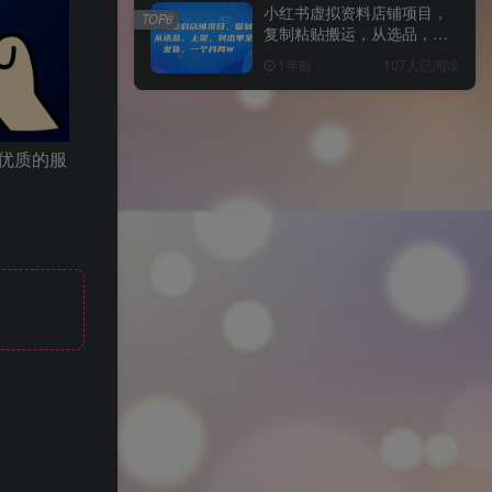
小红书虚拟资料店铺项目，
TOP6
复制粘贴搬运，从选品，上
架，到出单全自动发货，一
1年前
107人已阅读
个月两W
优质的服