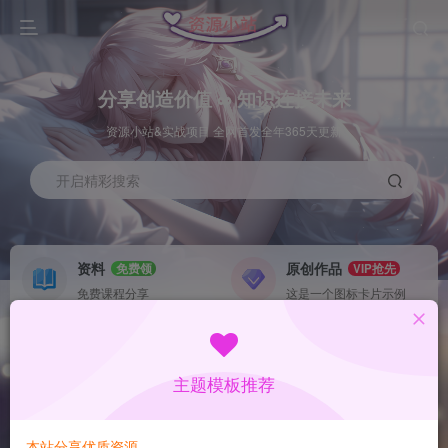
分享创造价值 ∞ 知识连接未来
资源小站&实战项目 全网首发全年365天更新
开启精彩搜索
资料
原创作品
免费领
VIP抢先
免费课程分享
这是一个图标卡片示例
灵感来源
系统工具
NEW
GO
这是一个图标卡片示例
这是一个图标卡片示例
主题模板推荐
首页
数据采集
冒泡
正文
本站分享优质资源