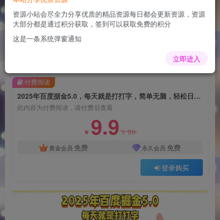
2025年百度据金5.0，每天就是打打字，简单无
脑，轻松日入几张，有百度做背书可长期发展的蓝
资源小站会尽全力分享优质的精品资源每日都会更新资源，资源
大部分都是通过积分获取，签到可以获取免费的积分
海项目
这是一条系统弹窗通知
admin
关注
1年前更新
立即进入
0
61
9
付费阅读
2025年百度据金5.0，每天就是打打字，简单无脑，轻松日入几张，有百度做背书可长期发展的蓝海项目
此内容为付费阅读，请付费后查看
9.9
99
￥
￥
免费
免费
黄金会员
永久会员
登录购买