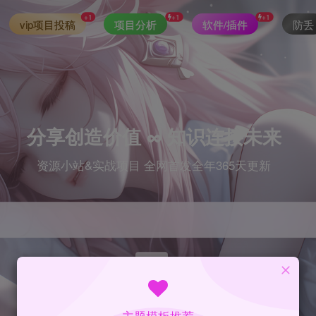
+1
+1
+1
vip项目投稿
项目分析
软件/插件
防丢
分享创造价值 ∞ 知识连接未来
资源小站&实战项目 全网首发全年365天更新
index