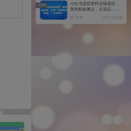
小红书虚拟资料店铺项目，
TOP6
复制粘贴搬运，从选品，上
架，到出单全自动发货，一
1年前
107人已阅读
个月两W