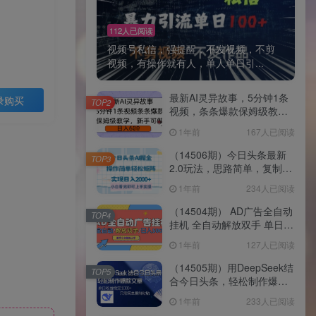
112人已阅读
视频号私信，强提醒，不发视频，不剪
视频，有操作就有人，单人单日引...
最新AI灵异故事，5分钟1条
录购买
TOP2
视频，条条爆款保姆级教
学，新手可做，日入多张
1年前
167人已阅读
（14506期）今日头条最新
TOP3
2.0玩法，思路简单，复制粘
贴，轻松实现矩阵日入
1年前
234人已阅读
2000+
（14504期） AD广告全自动
TOP4
挂机 全自动解放双手 单日
500+ 背靠大平台
1年前
127人已阅读
（14505期）用DeepSeek结
TOP5
合今日头条，轻松制作爆款
文章，单日稳定1000+，只
1年前
233人已阅读
需简单…