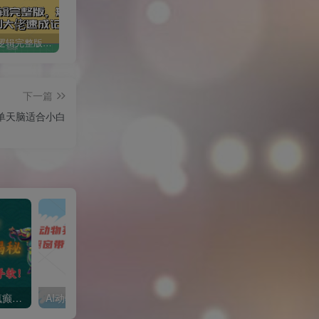
短剧变现逻辑完整版，短剧从小白到大佬速成记
小红书冷知识账号，无脑复制粘贴，5分钟即可变现3张
1 个作品爆涨 10W+!三国疯癫图文玩法揭秘，3 分钟一条作品，广告接到手软!(附详细教学)
下一篇
单天脑适合小白
1 个作品爆涨 10W+!三国疯癫图文玩法揭秘，3 分钟一条作品，广告接到手软!(附详细教学)
AI动物买菜做饭视频，吸粉点赞无数，橱窗带货5000单，喂饭级操作教程