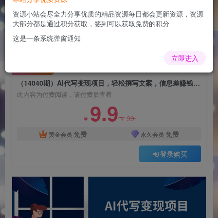
（14040期）AI代写变现项目，轻松撰写文案，信
息差赚钱，月入过万不是梦
资源小站会尽全力分享优质的精品资源每日都会更新资源，资源
大部分都是通过积分获取，签到可以获取免费的积分
admin
关注
这是一条系统弹窗通知
1年前更新
0
220
9
立即进入
付费阅读
（14040期）AI代写变现项目，轻松撰写文案，信息差赚钱，月入过万不是梦
此内容为付费阅读，请付费后查看
9.9
99
￥
￥
免费
免费
黄金会员
永久会员
登录购买