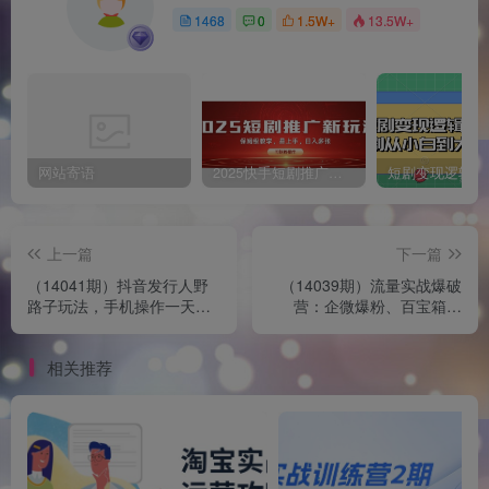
1468
0
1.5W+
13.5W+
网站寄语
2025快手短剧推广新玩法，保姆级教学，日入多张，可矩阵操作
上一篇
下一篇
（14041期）抖音发行人野
（14039期）流量实战爆破
路子玩法，手机操作一天
营：企微爆粉、百宝箱引
2000+
流，打造高效引流体系，月
增收万元
相关推荐