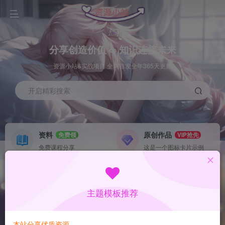
分享创造价值 ∞ 知识连接未来
资源小站&实战项目 全网首发全年365天更新
开启精彩搜索
资料
原创作品
免费领
VIP抢先
免费课程分享
这是一个图标卡片示例
灵感来源
系统工具
NEW
GO
这是一个图标卡片示例
这是一个图标卡片示例
主题模板推荐
首页
数据采集
中创
正文
本站分享优质资源