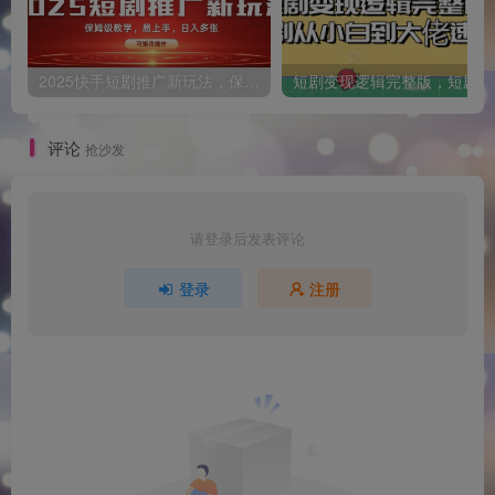
2025快手短剧推广新玩法，保姆级教学，日入多张，可矩阵操作
短
评论
抢沙发
请登录后发表评论
登录
注册