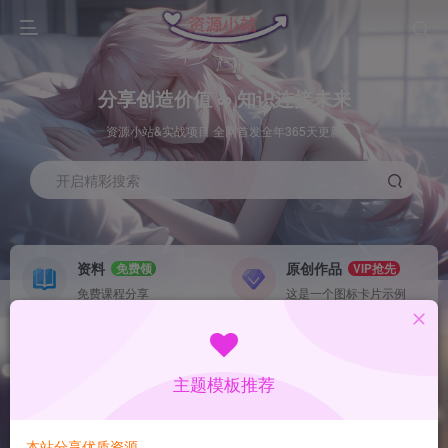
分享创造价值 ∞ 知识连接未来
资源小站&实战项目 全网首发全年365天更新
开启精彩搜索
资料
原创作品
免费领
VIP抢先
免费课程分享
这是一个图标卡片示例
灵感来源
系统工具
NEW
GO
这是一个图标卡片示例
这是一个图标卡片示例
主题模板推荐
首页
数据采集
冒泡
正文
本站分享优质资源