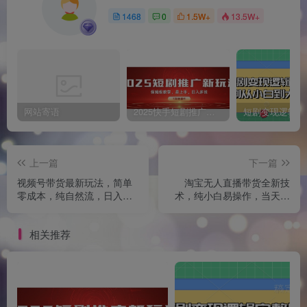
1468
0
1.5W+
13.5W+
网站寄语
2025快手短剧推广新玩法，保姆级教学，日入多张，可矩阵操作
上一篇
下一篇
视频号带货最新玩法，简单
淘宝无人直播带货全新技
零成本，纯自然流，日入多
术，纯小白易操作，当天开
张，新手小白宝妈兼职副业
播，当天见收益，日入多张
的不二之选
相关推荐