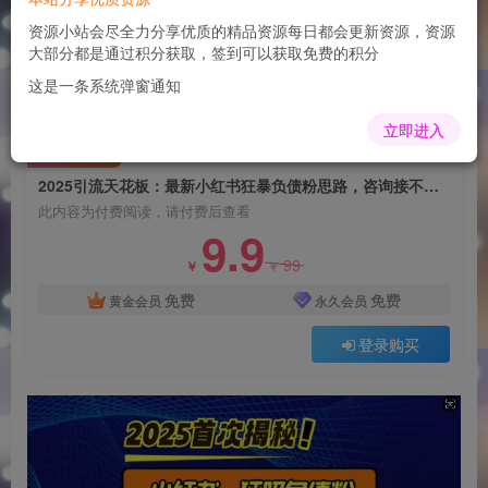
2025引流天花板：最新小红书狂暴负债粉思路，
咨询接不断，当日入多张
资源小站会尽全力分享优质的精品资源每日都会更新资源，资源
大部分都是通过积分获取，签到可以获取免费的积分
admin
关注
这是一条系统弹窗通知
1年前更新
0
101
5
立即进入
付费阅读
2025引流天花板：最新小红书狂暴负债粉思路，咨询接不断，当日入多张
此内容为付费阅读，请付费后查看
9.9
99
￥
￥
免费
免费
黄金会员
永久会员
登录购买